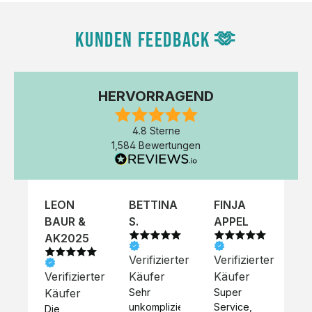
KUNDEN FEEDBACK 🫶
HERVORRAGEND
4.8 Sterne
1,584 Bewertungen
LEON
BETTINA
FINJA
NI
BAUR &
S.
APPEL
K
AK2025
Verifizierter
Verifizierter
Ve
Verifizierter
Käufer
Käufer
Kä
Käufer
Sehr 
Super 
Un
unkompliziert,
Service, 
Die 