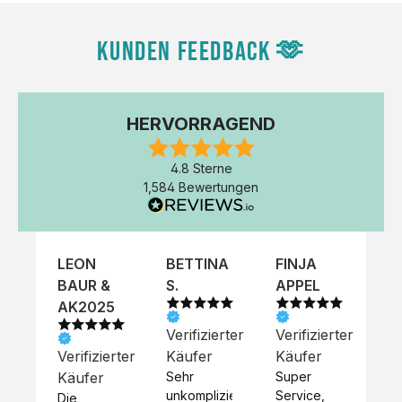
KUNDEN FEEDBACK 🫶
HERVORRAGEND
4.8 Sterne
1,584 Bewertungen
LEON
BETTINA
FINJA
NI
BAUR &
S.
APPEL
K
AK2025
Verifizierter
Verifizierter
Ve
Verifizierter
Käufer
Käufer
Kä
Käufer
Sehr 
Super 
Un
unkompliziert,
Service, 
Die 