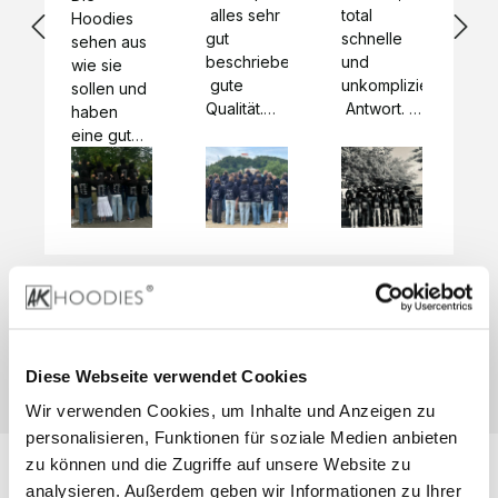
 alles sehr 
total 
Bes
Hoodies 
gut 
schnelle 
sc
sehen aus 
beschrieben,
und 
Mot
wie sie 
 gute 
unkomplizierte
und
sollen und 
Qualität.

 Antwort. 

Qua
haben 
Unsere 
Die Pullis 
der
eine gute 
eigenen 
haben 
Hoo
Qualität.

Wünsche 
eine super 
Tol
Es gab 
wurden 
Qualität 
die
beim 
schnell 
und wir 
za
Probepaket
und 
sind total 
 eine 
unkompliziert
begeistert 
ko
kleine 
und 
 Z
Komplikation,
umgesetzt.
zufrieden! 
Nic
 die aber 
Preisliste
Größentabelle
Sonderpreis
☺️

sc
schnell 
LookBook
Anfrage
Wir 
die
dank des 
Diese Webseite verwendet Cookies
würden es 
kur
guten 
Wir verwenden Cookies, um Inhalte und Anzeigen zu
jedem 
 In
WhatsApp-
weiterempfehlen
es 
personalisieren, Funktionen für soziale Medien anbieten
Supports 
 bei euch 
Li
behoben 
zu können und die Zugriffe auf unsere Website zu
zu 
 be
wurde. 
analysieren. Außerdem geben wir Informationen zu Ihrer