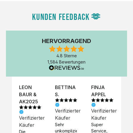
KUNDEN FEEDBACK 🫶
HERVORRAGEND
4.8 Sterne
1,584 Bewertungen
LEON
BETTINA
FINJA
NI
BAUR &
S.
APPEL
K
AK2025
Verifizierter
Verifizierter
Ve
Verifizierter
Käufer
Käufer
Kä
Käufer
Sehr 
Super 
Un
unkompliziert,
Service, 
Die 