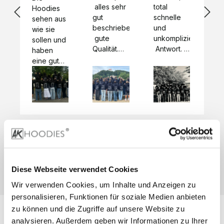
 alles sehr 
total 
Bes
Hoodies 
gut 
schnelle 
sc
sehen aus 
beschrieben,
und 
Mot
wie sie 
 gute 
unkomplizierte
und
sollen und 
Qualität.

 Antwort. 

Qua
haben 
Unsere 
Die Pullis 
der
eine gute 
eigenen 
haben 
Hoo
Qualität.

Wünsche 
eine super 
Tol
Es gab 
wurden 
Qualität 
die
beim 
schnell 
und wir 
za
Probepaket
und 
sind total 
 eine 
unkompliziert
begeistert 
ko
kleine 
und 
 Z
Komplikation,
umgesetzt.
zufrieden! 
Nic
 die aber 
Preisliste
Größentabelle
Sonderpreis
☺️

sc
schnell 
LookBook
Anfrage
Wir 
die
dank des 
Diese Webseite verwendet Cookies
würden es 
kur
guten 
Wir verwenden Cookies, um Inhalte und Anzeigen zu
jedem 
 In
WhatsApp-
weiterempfehlen
es 
personalisieren, Funktionen für soziale Medien anbieten
Supports 
 bei euch 
Li
behoben 
zu können und die Zugriffe auf unsere Website zu
zu 
 be
wurde. 
analysieren. Außerdem geben wir Informationen zu Ihrer