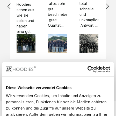
 alles sehr 
total 
Bes
Hoodies 
gut 
schnelle 
sc
sehen aus 
beschrieben,
und 
Mot
wie sie 
 gute 
unkomplizierte
und
sollen und 
Qualität.

 Antwort. 

Qua
haben 
Unsere 
Die Pullis 
der
eine gute 
eigenen 
haben 
Hoo
Qualität.

Wünsche 
eine super 
Tol
Es gab 
wurden 
Qualität 
die
beim 
schnell 
und wir 
za
Probepaket
und 
sind total 
 eine 
unkompliziert
begeistert 
ko
kleine 
und 
 Z
Komplikation,
umgesetzt.
zufrieden! 
Nic
 die aber 
Preisliste
Größentabelle
Sonderpreis
☺️

sc
schnell 
LookBook
Anfrage
Wir 
die
dank des 
Diese Webseite verwendet Cookies
würden es 
kur
guten 
Wir verwenden Cookies, um Inhalte und Anzeigen zu
jedem 
 In
WhatsApp-
weiterempfehlen
es 
personalisieren, Funktionen für soziale Medien anbieten
Supports 
 bei euch 
Li
behoben 
zu können und die Zugriffe auf unsere Website zu
zu 
 be
wurde. 
analysieren. Außerdem geben wir Informationen zu Ihrer