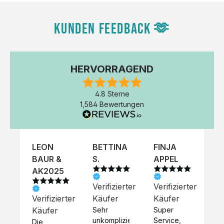
KUNDEN FEEDBACK 🫶
HERVORRAGEND
4.8 Sterne
1,584 Bewertungen
LEON
BETTINA
FINJA
NI
BAUR &
S.
APPEL
K
AK2025
Verifizierter
Verifizierter
Ve
Verifizierter
Käufer
Käufer
Kä
Käufer
Sehr 
Super 
Un
unkompliziert,
Service, 
Die 