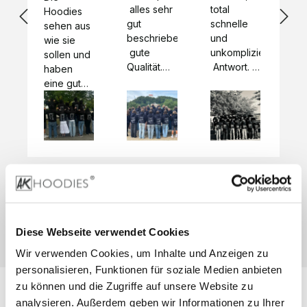
 alles sehr 
total 
Bes
Hoodies 
gut 
schnelle 
sc
sehen aus 
beschrieben,
und 
Mot
wie sie 
 gute 
unkomplizierte
und
sollen und 
Qualität.

 Antwort. 

Qua
haben 
Unsere 
Die Pullis 
der
eine gute 
eigenen 
haben 
Hoo
Qualität.

Wünsche 
eine super 
Tol
Es gab 
wurden 
Qualität 
die
beim 
schnell 
und wir 
za
Probepaket
und 
sind total 
 eine 
unkompliziert
begeistert 
ko
kleine 
und 
 Z
Komplikation,
umgesetzt.
zufrieden! 
Nic
 die aber 
Preisliste
Größentabelle
Sonderpreis
☺️

sc
schnell 
LookBook
Anfrage
Wir 
die
dank des 
Diese Webseite verwendet Cookies
würden es 
kur
guten 
Wir verwenden Cookies, um Inhalte und Anzeigen zu
jedem 
 In
WhatsApp-
weiterempfehlen
es 
personalisieren, Funktionen für soziale Medien anbieten
Supports 
 bei euch 
Li
behoben 
zu können und die Zugriffe auf unsere Website zu
zu 
 be
wurde. 
analysieren. Außerdem geben wir Informationen zu Ihrer