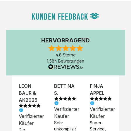
KUNDEN FEEDBACK 🫶
HERVORRAGEND
4.8 Sterne
1,584 Bewertungen
LEON
BETTINA
FINJA
NI
BAUR &
S.
APPEL
K
AK2025
Verifizierter
Verifizierter
Ve
Verifizierter
Käufer
Käufer
Kä
Käufer
Sehr 
Super 
Un
unkompliziert,
Service, 
Die 