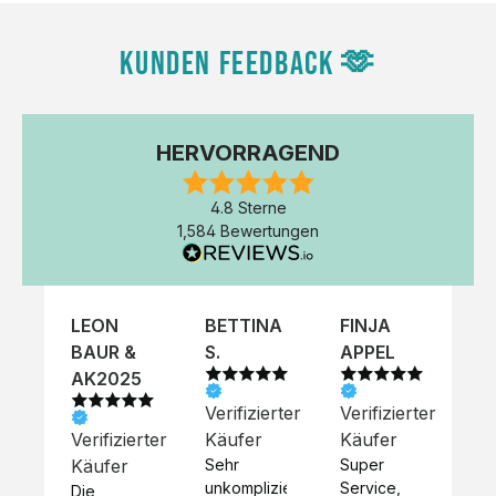
KUNDEN FEEDBACK 🫶
HERVORRAGEND
4.8 Sterne
1,584 Bewertungen
LEON
BETTINA
FINJA
NI
BAUR &
S.
APPEL
K
AK2025
Verifizierter
Verifizierter
Ve
Verifizierter
Käufer
Käufer
Kä
Käufer
Sehr 
Super 
Un
unkompliziert,
Service, 
Die 