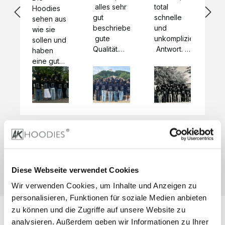
 alles sehr 
total 
Bes
Hoodies 
gut 
schnelle 
sc
sehen aus 
beschrieben,
und 
Mot
wie sie 
 gute 
unkomplizierte
und
sollen und 
Qualität.

 Antwort. 

Qua
haben 
Unsere 
Die Pullis 
der
eine gute 
eigenen 
haben 
Hoo
Qualität.

Wünsche 
eine super 
Tol
Es gab 
wurden 
Qualität 
die
beim 
schnell 
und wir 
za
Probepaket
und 
sind total 
 eine 
unkompliziert
begeistert 
ko
kleine 
und 
 Z
Komplikation,
umgesetzt.
zufrieden! 
Nic
 die aber 
Preisliste
Größentabelle
Sonderpreis
☺️

sc
schnell 
LookBook
Anfrage
Wir 
die
dank des 
Diese Webseite verwendet Cookies
würden es 
kur
guten 
Wir verwenden Cookies, um Inhalte und Anzeigen zu
jedem 
 In
WhatsApp-
weiterempfehlen
es 
personalisieren, Funktionen für soziale Medien anbieten
Supports 
 bei euch 
Li
behoben 
zu können und die Zugriffe auf unsere Website zu
zu 
 be
wurde. 
analysieren. Außerdem geben wir Informationen zu Ihrer