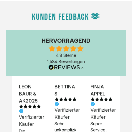
KUNDEN FEEDBACK 🫶
HERVORRAGEND
4.8 Sterne
1,584 Bewertungen
LEON
BETTINA
FINJA
NI
BAUR &
S.
APPEL
K
AK2025
Verifizierter
Verifizierter
Ve
Verifizierter
Käufer
Käufer
Kä
Käufer
Sehr 
Super 
Un
unkompliziert,
Service, 
Die 