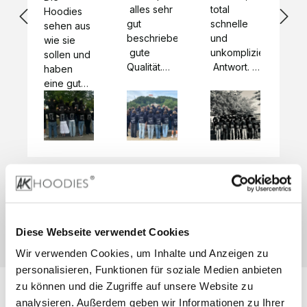
 alles sehr 
total 
Bes
Hoodies 
gut 
schnelle 
sc
sehen aus 
beschrieben,
und 
Mot
wie sie 
 gute 
unkomplizierte
und
sollen und 
Qualität.

 Antwort. 

Qua
haben 
Unsere 
Die Pullis 
der
eine gute 
eigenen 
haben 
Hoo
Qualität.

Wünsche 
eine super 
Tol
Es gab 
wurden 
Qualität 
die
beim 
schnell 
und wir 
za
Probepaket
und 
sind total 
 eine 
unkompliziert
begeistert 
ko
kleine 
und 
 Z
Komplikation,
umgesetzt.
zufrieden! 
Nic
 die aber 
Preisliste
Größentabelle
Sonderpreis
☺️

sc
schnell 
LookBook
Anfrage
Wir 
die
dank des 
Diese Webseite verwendet Cookies
würden es 
kur
guten 
Wir verwenden Cookies, um Inhalte und Anzeigen zu
jedem 
 In
WhatsApp-
weiterempfehlen
es 
personalisieren, Funktionen für soziale Medien anbieten
Supports 
 bei euch 
Li
behoben 
zu können und die Zugriffe auf unsere Website zu
zu 
 be
wurde. 
analysieren. Außerdem geben wir Informationen zu Ihrer