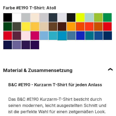
auswählen
Farbe #E190 T-Shirt
: Atoll
BLACK
WHITE
PACIFIC GREY
NATURAL
SPORT GREY (MELIERT)
DARK GREY
ASH
USED BLACK
PIXEL LIME
MILLENNIA
ORCHI
KEL
BOTTLE GREEN
URBAN KHAKI
SOLAR YELLOW
GOLD
SAND
CHOCOLATE
BROWN
APRICOT
ORANGE
SUNSET O
URBAN
FIR
RED
BURGUNDY
ORCHID PINK
SORBET
SKY BLUE
SWIMMING POOL
STONE BLUE
COBALT BLUE
DIVA BLUE
ROYAL 
NA
ATOLL
NAVY BLUE
MILLENNIAL LILAC
RADIANT PURPLE
URBAN PURPLE
Material & Zusammensetzung
B&C #E190 - Kurzarm T-Shirt für jeden Anlass
Das B&C #E190 Kurzarm-T-Shirt besticht durch
seinen modernen, leicht ausgestellten Schnitt und
ist die perfekte Wahl für einen zeitgemäßen Look.