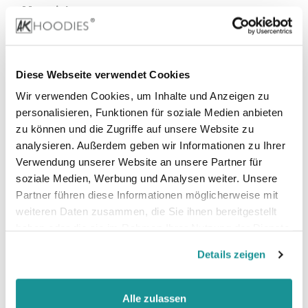
Material
100% Baumwolle,
85% Baumwolle, 15% Viskose (Sport Grey)
Diese Webseite verwendet Cookies
99% Baumwolle, 1% Viskose (Heather Grey)
Wir verwenden Cookies, um Inhalte und Anzeigen zu
personalisieren, Funktionen für soziale Medien anbieten
zu können und die Zugriffe auf unsere Website zu
Stoffgewicht:
185 g/m²
analysieren. Außerdem geben wir Informationen zu Ihrer
Zertifizierungen:
Verwendung unserer Website an unsere Partner für
Vegan, faire Arbeitsbedingungen, REACH, Oeko-
soziale Medien, Werbung und Analysen weiter. Unsere
Tex 100
Partner führen diese Informationen möglicherweise mit
weiteren Daten zusammen, die Sie ihnen bereitgestellt
haben oder die sie im Rahmen Ihrer Nutzung der Dienste
gesammelt haben.
Details zeigen
Alle zulassen