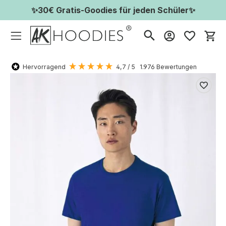
✨30€ Gratis-Goodies für jeden Schüler✨
Wa
Hervorragend
4,7
/ 5
1.976
Bewertungen