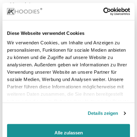
Material
100% Baumwolle,
85% Baumwolle, 15% Viskose (Sport Grey)
Diese Webseite verwendet Cookies
99% Baumwolle, 1% Viskose (Heather Grey)
Wir verwenden Cookies, um Inhalte und Anzeigen zu
personalisieren, Funktionen für soziale Medien anbieten
zu können und die Zugriffe auf unsere Website zu
Stoffgewicht:
185 g/m²
analysieren. Außerdem geben wir Informationen zu Ihrer
Zertifizierungen:
Verwendung unserer Website an unsere Partner für
Vegan, faire Arbeitsbedingungen, REACH, Oeko-
soziale Medien, Werbung und Analysen weiter. Unsere
Tex 100
Partner führen diese Informationen möglicherweise mit
weiteren Daten zusammen, die Sie ihnen bereitgestellt
haben oder die sie im Rahmen Ihrer Nutzung der Dienste
gesammelt haben.
Details zeigen
Alle zulassen