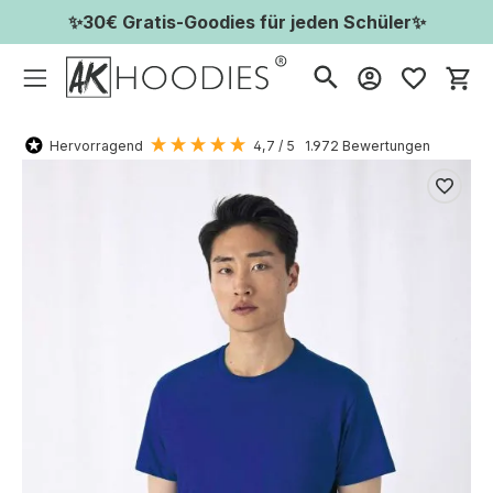
✨30€ Gratis-Goodies für jeden Schüler✨
Wa
Hervorragend
4,7
/ 5
1.972
Bewertungen