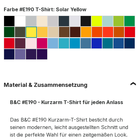
auswählen
Farbe #E190 T-Shirt
: Solar Yellow
BLACK
WHITE
PACIFIC GREY
NATURAL
SPORT GREY (MELIERT)
DARK GREY
ASH
USED BLACK
PIXEL LIME
MILLENNIA
ORCHI
KEL
BOTTLE GREEN
URBAN KHAKI
GOLD
SAND
CHOCOLATE
BROWN
APRICOT
ORANGE
SUNSET O
URBAN
FIR
SOLAR YELLOW
RED
BURGUNDY
ORCHID PINK
SORBET
SKY BLUE
SWIMMING POOL
ATOLL
STONE BLUE
COBALT BLUE
DIVA BLUE
ROYAL 
NA
NAVY BLUE
MILLENNIAL LILAC
RADIANT PURPLE
URBAN PURPLE
Material & Zusammensetzung
B&C #E190 - Kurzarm T-Shirt für jeden Anlass
Das B&C #E190 Kurzarm-T-Shirt besticht durch
seinen modernen, leicht ausgestellten Schnitt und
ist die perfekte Wahl für einen zeitgemäßen Look.