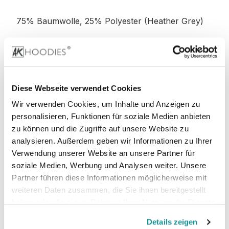
75% Baumwolle, 25% Polyester (Heather Grey)
52% Baumwolle, 48% Polyester (Charcoal)
52% Baumwolle, 48% Polyester (Graphite
Diese Webseite verwendet Cookies
Heather)
Wir verwenden Cookies, um Inhalte und Anzeigen zu
personalisieren, Funktionen für soziale Medien anbieten
zu können und die Zugriffe auf unsere Website zu
analysieren. Außerdem geben wir Informationen zu Ihrer
Stoffgewicht
: 280 g/m²
Verwendung unserer Website an unsere Partner für
soziale Medien, Werbung und Analysen weiter. Unsere
Zertifizierungen:
Partner führen diese Informationen möglicherweise mit
weiteren Daten zusammen, die Sie ihnen bereitgestellt
PETA-
Vegan, WRAP, faire Arbeitsbedingungen,
haben oder die sie im Rahmen Ihrer Nutzung der Dienste
REACH
gesammelt haben.
Details zeigen