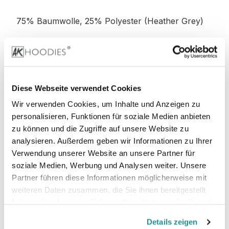
75% Baumwolle, 25% Polyester (Heather Grey)
52% Baumwolle, 48% Polyester (Charcoal)
52% Baumwolle, 48% Polyester (Graphite
Diese Webseite verwendet Cookies
Heather)
Wir verwenden Cookies, um Inhalte und Anzeigen zu
personalisieren, Funktionen für soziale Medien anbieten
zu können und die Zugriffe auf unsere Website zu
analysieren. Außerdem geben wir Informationen zu Ihrer
Stoffgewicht
: 280 g/m²
Verwendung unserer Website an unsere Partner für
soziale Medien, Werbung und Analysen weiter. Unsere
Zertifizierungen:
Partner führen diese Informationen möglicherweise mit
weiteren Daten zusammen, die Sie ihnen bereitgestellt
PETA-
Vegan, WRAP, faire Arbeitsbedingungen,
haben oder die sie im Rahmen Ihrer Nutzung der Dienste
REACH
gesammelt haben.
Details zeigen