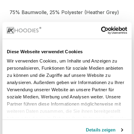
75% Baumwolle, 25% Polyester (Heather Grey)
52% Baumwolle, 48% Polyester (Charcoal)
52% Baumwolle, 48% Polyester (Graphite
Diese Webseite verwendet Cookies
Heather)
Wir verwenden Cookies, um Inhalte und Anzeigen zu
personalisieren, Funktionen für soziale Medien anbieten
zu können und die Zugriffe auf unsere Website zu
analysieren. Außerdem geben wir Informationen zu Ihrer
Stoffgewicht
: 280 g/m²
Verwendung unserer Website an unsere Partner für
soziale Medien, Werbung und Analysen weiter. Unsere
Zertifizierungen:
Partner führen diese Informationen möglicherweise mit
weiteren Daten zusammen, die Sie ihnen bereitgestellt
PETA-
Vegan, WRAP, faire Arbeitsbedingungen,
haben oder die sie im Rahmen Ihrer Nutzung der Dienste
REACH
gesammelt haben.
Details zeigen