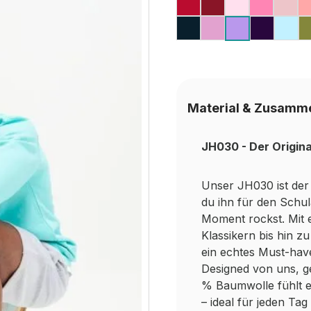
FIRE RED
RED HOT CHIL
BABY PIN
CANDY
DU
NEW FRENCH NA
LAVENDER
PURPL
ICE
DIGITAL 
Material & Zusamm
JH030 - Der Origin
Unser JH030 ist der 
du ihn für den Schu
Moment rockst. Mit 
Klassikern bis hin z
ein echtes Must-hav
Designed von uns, ge
% Baumwolle fühlt er
– ideal für jeden Ta