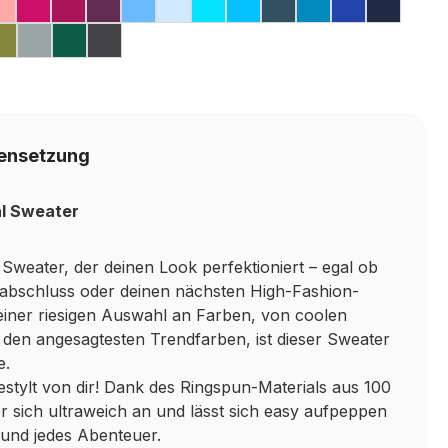
LI
K
FLOSS PINK
STY PINK
DUSTY ROSE
HOT PINK
CRANBERRY
PLUM
CORNFLOWER BLUE
SKY BLUE
TURQUOISE SURF
HAWAIIAN BLUE
AIRFORCE BLUE
SAPPHIRE BL
ROYAL BL
OXFO
VY
E
 BLUE
KHAKI
PLATINUM GREY
RAINFOREST GREEN
SHARK GREY
LAVENDER
ensetzung
al Sweater
Sweater, der deinen Look perfektioniert – egal ob
labschluss oder deinen nächsten High-Fashion-
einer riesigen Auswahl an Farben, von coolen
u den angesagtesten Trendfarben, ist dieser Sweater
e.
stylt von dir! Dank des Ringspun-Materials aus 100
 sich ultraweich an und lässt sich easy aufpeppen
g und jedes Abenteuer.