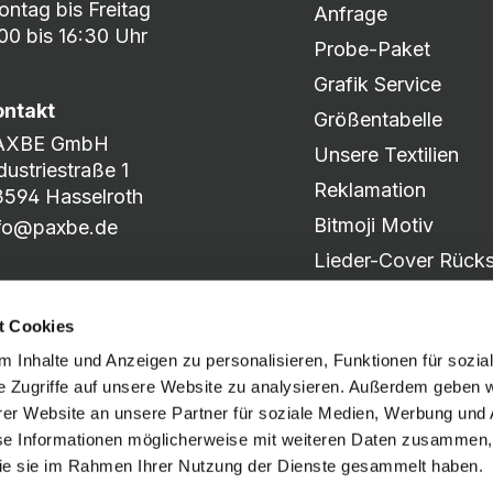
ntag bis Freitag
Anfrage
00 bis 16:30 Uhr
Probe-Paket
Grafik Service
ontakt
Größentabelle
AXBE GmbH
Unsere Textilien
dustriestraße 1
Reklamation
594 Hasselroth
Bitmoji Motiv
nfo@paxbe.de
Lieder-Cover Rücks
Produkt-Katalog
t Cookies
Motiv-Slider
 Inhalte und Anzeigen zu personalisieren, Funktionen für sozia
e Zugriffe auf unsere Website zu analysieren. Außerdem geben w
er Website an unsere Partner für soziale Medien, Werbung und 
Social Media
se Informationen möglicherweise mit weiteren Daten zusammen, 
 die sie im Rahmen Ihrer Nutzung der Dienste gesammelt haben.