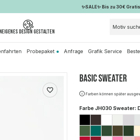
✨SALE✨ Bis zu 30€ Gratis-
n
Eigenes Design gestalten
enfahrten
Probepaket
Anfrage
Grafik Service
Beste
Basic Sweater
Farben können später ausge
auswählen
Farbe JH030 Sweater
: 
JET BLACK
HOT CHOCOL
ARCTIC W
ASH (M
HEA
EARTHY GREEN
JADE
BOTTLE G
OLIVE
FO