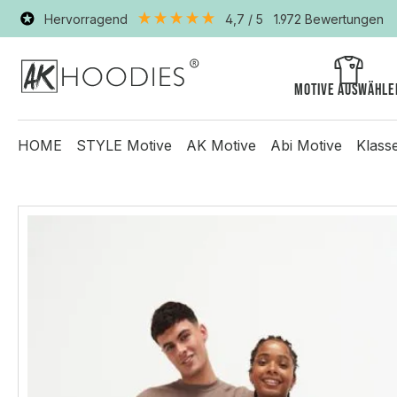
Hervorragend
4,7
/ 5
1.972
Bewertungen
Motive auswähle
HOME
STYLE Motive
AK Motive
Abi Motive
Klass