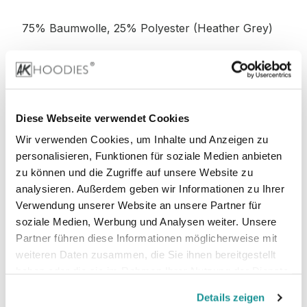
75% Baumwolle, 25% Polyester (Heather Grey)
52% Baumwolle, 48% Polyester (Charcoal)
52% Baumwolle, 48% Polyester (Graphite
Diese Webseite verwendet Cookies
Heather)
Wir verwenden Cookies, um Inhalte und Anzeigen zu
personalisieren, Funktionen für soziale Medien anbieten
zu können und die Zugriffe auf unsere Website zu
analysieren. Außerdem geben wir Informationen zu Ihrer
Stoffgewicht
: 280 g/m²
Verwendung unserer Website an unsere Partner für
soziale Medien, Werbung und Analysen weiter. Unsere
Zertifizierungen:
Partner führen diese Informationen möglicherweise mit
weiteren Daten zusammen, die Sie ihnen bereitgestellt
PETA-
Vegan, WRAP, faire Arbeitsbedingungen,
haben oder die sie im Rahmen Ihrer Nutzung der Dienste
REACH
gesammelt haben.
Details zeigen