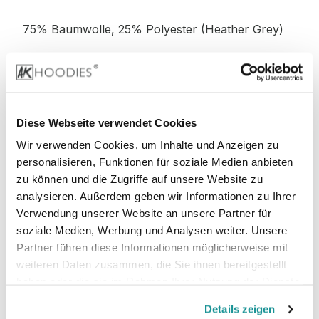
75% Baumwolle, 25% Polyester (Heather Grey)
52% Baumwolle, 48% Polyester (Charcoal)
52% Baumwolle, 48% Polyester (Graphite
Diese Webseite verwendet Cookies
Heather)
Wir verwenden Cookies, um Inhalte und Anzeigen zu
personalisieren, Funktionen für soziale Medien anbieten
zu können und die Zugriffe auf unsere Website zu
analysieren. Außerdem geben wir Informationen zu Ihrer
Stoffgewicht
: 280 g/m²
Verwendung unserer Website an unsere Partner für
soziale Medien, Werbung und Analysen weiter. Unsere
Zertifizierungen:
Partner führen diese Informationen möglicherweise mit
weiteren Daten zusammen, die Sie ihnen bereitgestellt
PETA-
Vegan, WRAP, faire Arbeitsbedingungen,
haben oder die sie im Rahmen Ihrer Nutzung der Dienste
REACH
gesammelt haben.
Details zeigen