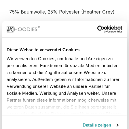
75% Baumwolle, 25% Polyester (Heather Grey)
52% Baumwolle, 48% Polyester (Charcoal)
52% Baumwolle, 48% Polyester (Graphite
Diese Webseite verwendet Cookies
Heather)
Wir verwenden Cookies, um Inhalte und Anzeigen zu
personalisieren, Funktionen für soziale Medien anbieten
zu können und die Zugriffe auf unsere Website zu
analysieren. Außerdem geben wir Informationen zu Ihrer
Stoffgewicht
: 280 g/m²
Verwendung unserer Website an unsere Partner für
soziale Medien, Werbung und Analysen weiter. Unsere
Zertifizierungen:
Partner führen diese Informationen möglicherweise mit
weiteren Daten zusammen, die Sie ihnen bereitgestellt
PETA-
Vegan, WRAP, faire Arbeitsbedingungen,
haben oder die sie im Rahmen Ihrer Nutzung der Dienste
REACH
gesammelt haben.
Details zeigen