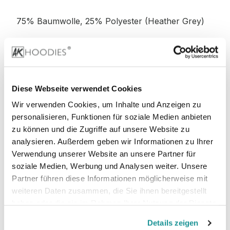
75% Baumwolle, 25% Polyester (Heather Grey)
52% Baumwolle, 48% Polyester (Charcoal)
52% Baumwolle, 48% Polyester (Graphite
Diese Webseite verwendet Cookies
Heather)
Wir verwenden Cookies, um Inhalte und Anzeigen zu
personalisieren, Funktionen für soziale Medien anbieten
zu können und die Zugriffe auf unsere Website zu
analysieren. Außerdem geben wir Informationen zu Ihrer
Stoffgewicht
: 280 g/m²
Verwendung unserer Website an unsere Partner für
soziale Medien, Werbung und Analysen weiter. Unsere
Zertifizierungen:
Partner führen diese Informationen möglicherweise mit
weiteren Daten zusammen, die Sie ihnen bereitgestellt
PETA-
Vegan, WRAP, faire Arbeitsbedingungen,
haben oder die sie im Rahmen Ihrer Nutzung der Dienste
REACH
gesammelt haben.
Details zeigen