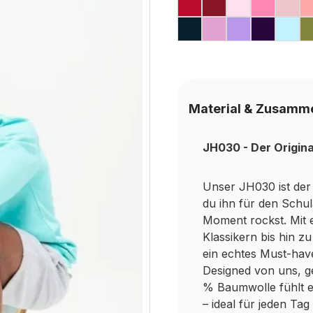
FIRE RED
RED HOT CHIL
BABY PIN
CANDY
DU
NEW FRENCH NA
LAVENDER
DIGITAL 
PURPL
ICE
Material & Zusamm
JH030 - Der Origin
Unser JH030 ist der 
du ihn für den Schu
Moment rockst. Mit 
Klassikern bis hin z
ein echtes Must-hav
Designed von uns, ge
% Baumwolle fühlt er
– ideal für jeden Ta