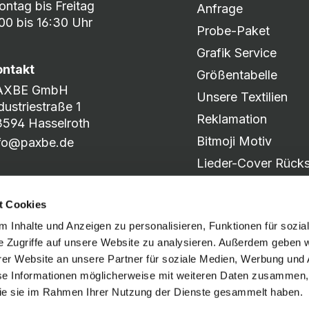
ntag bis Freitag
Anfrage
00 bis 16:30 Uhr
Probe-Paket
Grafik Service
ontakt
Größentabelle
AXBE GmbH
Unsere Textilien
dustriestraße 1
Reklamation
594 Hasselroth
Bitmoji Motiv
nfo@paxbe.de
Lieder-Cover Rücks
Produkt-Katalog
t Cookies
Motiv-Slider
 Inhalte und Anzeigen zu personalisieren, Funktionen für sozia
e Zugriffe auf unsere Website zu analysieren. Außerdem geben w
er Website an unsere Partner für soziale Medien, Werbung und 
Social Media
se Informationen möglicherweise mit weiteren Daten zusammen, 
 die sie im Rahmen Ihrer Nutzung der Dienste gesammelt haben.