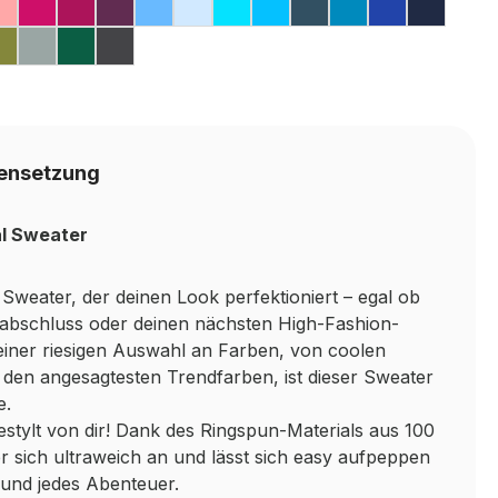
LI
K
FLOSS PINK
STY PINK
DUSTY ROSE
HOT PINK
CRANBERRY
PLUM
CORNFLOWER BLUE
SKY BLUE
TURQUOISE SURF
HAWAIIAN BLUE
AIRFORCE BLUE
SAPPHIRE BL
ROYAL BL
OXFO
VY
LAVENDER
E
 BLUE
KHAKI
PLATINUM GREY
RAINFOREST GREEN
SHARK GREY
ensetzung
al Sweater
Sweater, der deinen Look perfektioniert – egal ob
labschluss oder deinen nächsten High-Fashion-
einer riesigen Auswahl an Farben, von coolen
u den angesagtesten Trendfarben, ist dieser Sweater
e.
stylt von dir! Dank des Ringspun-Materials aus 100
 sich ultraweich an und lässt sich easy aufpeppen
g und jedes Abenteuer.