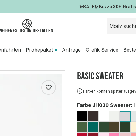
✨SALE✨ Bis zu 30€ Gratis-
n
Eigenes Design gestalten
enfahrten
Probepaket
Anfrage
Grafik Service
Beste
Basic Sweater
Farben können später ausge
auswählen
Farbe JH030 Sweater
: 
JET BLACK
HOT CHOCOL
ARCTIC W
ASH (M
HEA
EARTHY GREEN
JADE
BOTTLE G
OLIVE
FO