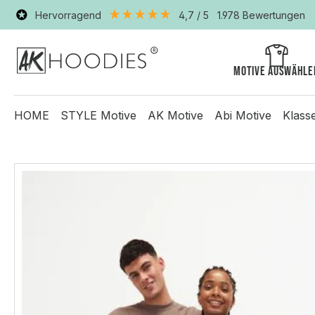
Hervorragend
4,7
/ 5
1.978
Bewertungen
Motive auswähle
HOME
STYLE Motive
AK Motive
Abi Motive
Klass