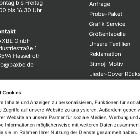
ntag bis Freitag
Anfrage
00 bis 16:30 Uhr
Probe-Paket
Grafik Service
ontakt
Größentabelle
AXBE GmbH
Unsere Textilien
dustriestraße 1
Reklamation
594 Hasselroth
Bitmoji Motiv
nfo@paxbe.de
Lieder-Cover Rücks
Produkt-Katalog
t Cookies
Motiv-Slider
 Inhalte und Anzeigen zu personalisieren, Funktionen für sozia
e Zugriffe auf unsere Website zu analysieren. Außerdem geben w
er Website an unsere Partner für soziale Medien, Werbung und 
Social Media
se Informationen möglicherweise mit weiteren Daten zusammen, 
 die sie im Rahmen Ihrer Nutzung der Dienste gesammelt haben.