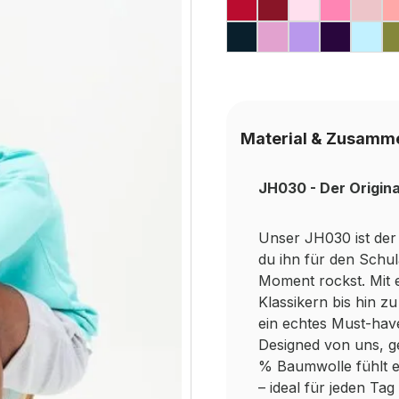
FIRE RED
RED HOT CHIL
BABY PIN
CANDY
DU
NEW FRENCH NA
LAVENDER
DIGITAL 
PURPL
ICE
Material & Zusamm
JH030 - Der Origin
Unser JH030 ist der 
du ihn für den Schu
Moment rockst. Mit 
Klassikern bis hin z
ein echtes Must-hav
Designed von uns, ge
% Baumwolle fühlt er
– ideal für jeden Ta