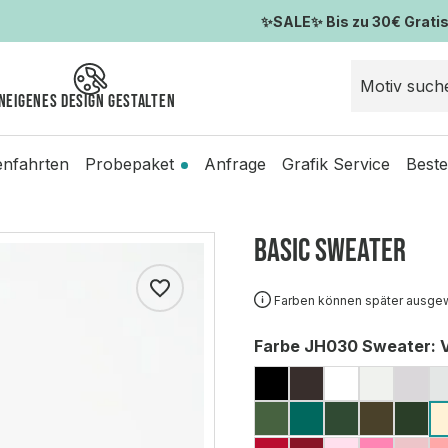
✨SALE✨ Bis zu 30€ Gratis-
n
Eigenes Design gestalten
enfahrten
Probepaket
Anfrage
Grafik Service
Beste
Basic Sweater
Farben können später ausge
auswählen
Farbe JH030 Sweater
: 
JET BLACK
HOT CHOCOL
ARCTIC W
ASH (M
HEA
EARTHY GREEN
JADE
BOTTLE G
OLIVE
FO