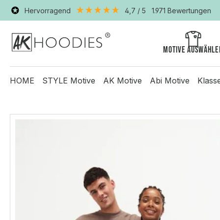
Hervorragend
4,7
/ 5
1.971
Bewertungen
Motive auswähle
HOME
STYLE Motive
AK Motive
Abi Motive
Klass