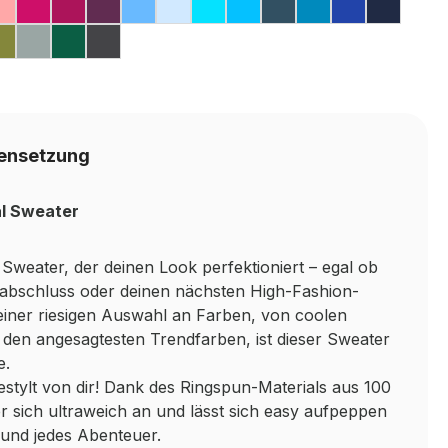
LI
K
FLOSS PINK
STY PINK
DUSTY ROSE
HOT PINK
CRANBERRY
PLUM
CORNFLOWER BLUE
SKY BLUE
TURQUOISE SURF
HAWAIIAN BLUE
AIRFORCE BLUE
SAPPHIRE BL
ROYAL BL
OXFO
VY
LAVENDER
E
 BLUE
KHAKI
PLATINUM GREY
RAINFOREST GREEN
SHARK GREY
ensetzung
al Sweater
Sweater, der deinen Look perfektioniert – egal ob
labschluss oder deinen nächsten High-Fashion-
einer riesigen Auswahl an Farben, von coolen
u den angesagtesten Trendfarben, ist dieser Sweater
e.
stylt von dir! Dank des Ringspun-Materials aus 100
 sich ultraweich an und lässt sich easy aufpeppen
g und jedes Abenteuer.