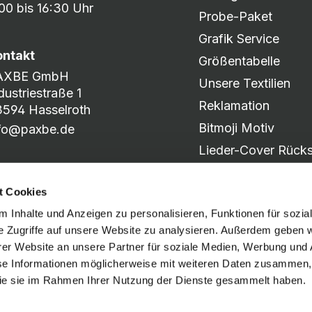
00 bis 16:30 Uhr
Probe-Paket
Grafik Service
ontakt
Größentabelle
AXBE GmbH
Unsere Textilien
dustriestraße 1
Reklamation
594 Hasselroth
Bitmoji Motiv
nfo@paxbe.de
Lieder-Cover Rücks
Produkt-Katalog
t Cookies
Motiv-Slider
 Inhalte und Anzeigen zu personalisieren, Funktionen für sozia
e Zugriffe auf unsere Website zu analysieren. Außerdem geben w
er Website an unsere Partner für soziale Medien, Werbung und 
Social Media
se Informationen möglicherweise mit weiteren Daten zusammen, 
 die sie im Rahmen Ihrer Nutzung der Dienste gesammelt haben.