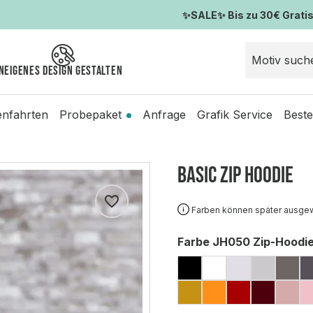
✨SALE✨ Bis zu 30€ Gratis-
n
Eigenes Design gestalten
enfahrten
Probepaket
Anfrage
Grafik Service
Beste
Basic ZIP Hoodie
Farben können später ausge
auswählen
Farbe JH050 Zip-Hoodi
JET BLACK
ARCTIC WHIT
ASH (MELI
HEATH
ST
MUSTARD
ORANGE CRU
FIRE RED
BURGU
DU