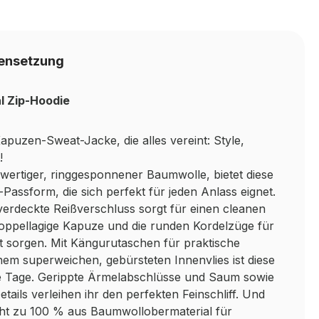
ensetzung
l Zip-Hoodie
puzen-Sweat-Jacke, die alles vereint: Style,
!
wertiger, ringgesponnener Baumwolle, bietet diese
Passform, die sich perfekt für jeden Anlass eignet.
erdeckte Reißverschluss sorgt für einen cleanen
oppellagige Kapuze und die runden Kordelzüge für
t sorgen. Mit Kängurutaschen für praktische
inem superweichen, gebürsteten Innenvlies ist diese
le Tage. Gerippte Ärmelabschlüsse und Saum sowie
etails verleihen ihr den perfekten Feinschliff. Und
eht zu 100 % aus Baumwollobermaterial für