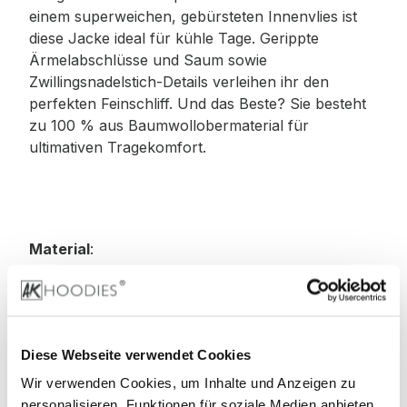
einem superweichen, gebürsteten Innenvlies ist
diese Jacke ideal für kühle Tage. Gerippte
Ärmelabschlüsse und Saum sowie
Zwillingsnadelstich-Details verleihen ihr den
perfekten Feinschliff. Und das Beste? Sie besteht
zu 100 % aus Baumwollobermaterial für
ultimativen Tragekomfort.
Material
:
80% Baumwolle, 20% Polyester
70% Baumwolle, 30% Polyester (Smoke-Farben)
Diese Webseite verwendet Cookies
Wir verwenden Cookies, um Inhalte und Anzeigen zu
75% Baumwolle, 25% Polyester (Heather Grey)
personalisieren, Funktionen für soziale Medien anbieten