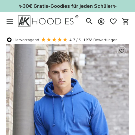
✨30€ Gratis-Goodies für jeden Schüler✨
Wa
Hervorragend
4,7
/ 5
1.976
Bewertungen