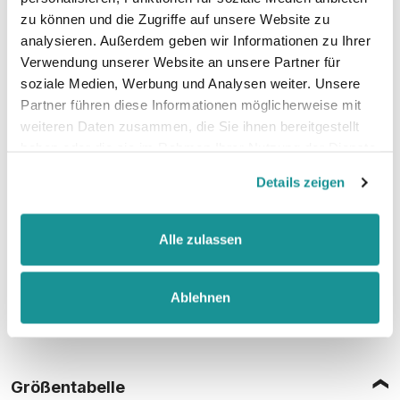
zu können und die Zugriffe auf unsere Website zu
analysieren. Außerdem geben wir Informationen zu Ihrer
52% Baumwolle, 48% Polyester (Charcoal)
Verwendung unserer Website an unsere Partner für
soziale Medien, Werbung und Analysen weiter. Unsere
Partner führen diese Informationen möglicherweise mit
weiteren Daten zusammen, die Sie ihnen bereitgestellt
Stoffgewicht
: 280 g/m²
haben oder die sie im Rahmen Ihrer Nutzung der Dienste
gesammelt haben.
Details zeigen
Zertifizierungen:
Vegan, WRAP, faire Arbeitsbedingungen, REACH
Alle zulassen
Ablehnen
Größentabelle