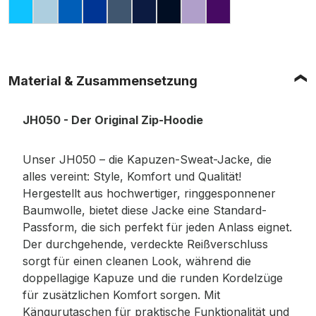
HAWAIIAN BLUE
SKY BLUE
SAPPHIRE BLUE
ROYAL BLUE
AIRFORCE BLUE
OXFORD NAVY
NEW FRENCH NAVY
DIGITAL LAVENDE
PURPLE
Material & Zusammensetzung
JH050 - Der Original Zip-Hoodie
Unser JH050 – die Kapuzen-Sweat-Jacke, die
alles vereint: Style, Komfort und Qualität!
Hergestellt aus hochwertiger, ringgesponnener
Baumwolle, bietet diese Jacke eine Standard-
Passform, die sich perfekt für jeden Anlass eignet.
Der durchgehende, verdeckte Reißverschluss
sorgt für einen cleanen Look, während die
doppellagige Kapuze und die runden Kordelzüge
für zusätzlichen Komfort sorgen. Mit
Kängurutaschen für praktische Funktionalität und