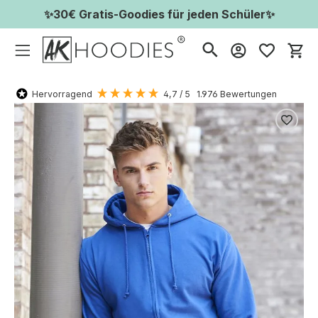
✨30€ Gratis-Goodies für jeden Schüler✨
Wa
Hervorragend
4,7
/ 5
1.976
Bewertungen