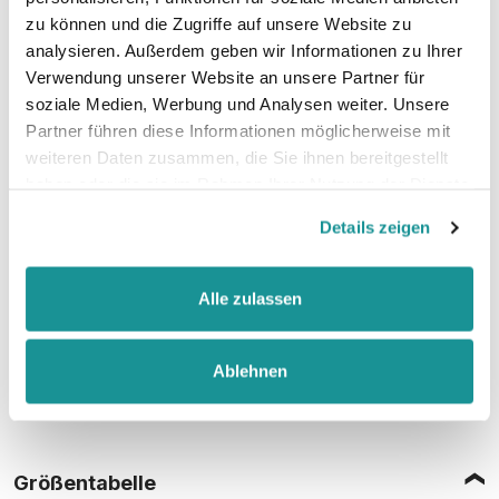
zu können und die Zugriffe auf unsere Website zu
analysieren. Außerdem geben wir Informationen zu Ihrer
52% Baumwolle, 48% Polyester (Charcoal)
Verwendung unserer Website an unsere Partner für
soziale Medien, Werbung und Analysen weiter. Unsere
Partner führen diese Informationen möglicherweise mit
weiteren Daten zusammen, die Sie ihnen bereitgestellt
Stoffgewicht
: 280 g/m²
haben oder die sie im Rahmen Ihrer Nutzung der Dienste
gesammelt haben.
Details zeigen
Zertifizierungen:
Vegan, WRAP, faire Arbeitsbedingungen, REACH
Alle zulassen
Ablehnen
Größentabelle