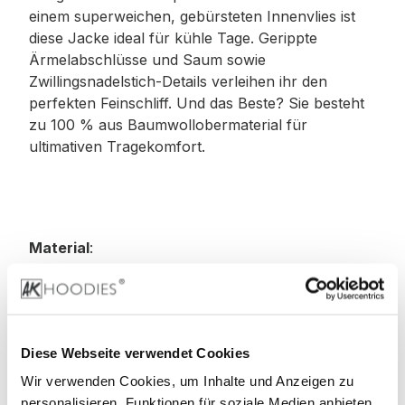
einem superweichen, gebürsteten Innenvlies ist
diese Jacke ideal für kühle Tage. Gerippte
Ärmelabschlüsse und Saum sowie
Zwillingsnadelstich-Details verleihen ihr den
perfekten Feinschliff. Und das Beste? Sie besteht
zu 100 % aus Baumwollobermaterial für
ultimativen Tragekomfort.
Material
:
80% Baumwolle, 20% Polyester
70% Baumwolle, 30% Polyester (Smoke-Farben)
Diese Webseite verwendet Cookies
Wir verwenden Cookies, um Inhalte und Anzeigen zu
75% Baumwolle, 25% Polyester (Heather Grey)
personalisieren, Funktionen für soziale Medien anbieten