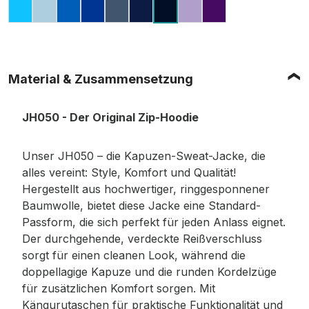
HAWAIIAN BLUE
SKY BLUE
SAPPHIRE BLUE
ROYAL BLUE
AIRFORCE BLUE
OXFORD NAVY
DIGITAL LAVENDE
PURPLE
NEW FRENCH NAVY
Material & Zusammensetzung
JH050 - Der Original Zip-Hoodie
Unser JH050 – die Kapuzen-Sweat-Jacke, die
alles vereint: Style, Komfort und Qualität!
Hergestellt aus hochwertiger, ringgesponnener
Baumwolle, bietet diese Jacke eine Standard-
Passform, die sich perfekt für jeden Anlass eignet.
Der durchgehende, verdeckte Reißverschluss
sorgt für einen cleanen Look, während die
doppellagige Kapuze und die runden Kordelzüge
für zusätzlichen Komfort sorgen. Mit
Kängurutaschen für praktische Funktionalität und