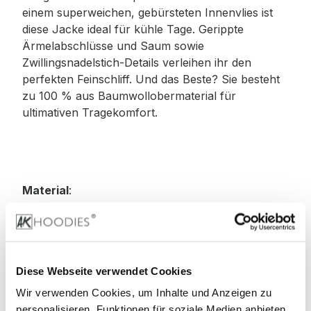
einem superweichen, gebürsteten Innenvlies ist
diese Jacke ideal für kühle Tage. Gerippte
Ärmelabschlüsse und Saum sowie
Zwillingsnadelstich-Details verleihen ihr den
perfekten Feinschliff. Und das Beste? Sie besteht
zu 100 % aus Baumwollobermaterial für
ultimativen Tragekomfort.
Material
:
80% Baumwolle, 20% Polyester
70% Baumwolle, 30% Polyester (Smoke-Farben)
Diese Webseite verwendet Cookies
Wir verwenden Cookies, um Inhalte und Anzeigen zu
75% Baumwolle, 25% Polyester (Heather Grey)
personalisieren, Funktionen für soziale Medien anbieten