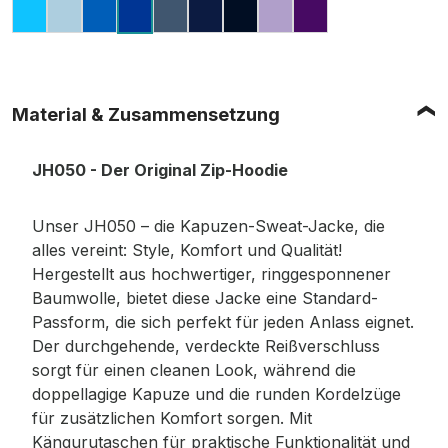
HAWAIIAN BLUE
SKY BLUE
SAPPHIRE BLUE
AIRFORCE BLUE
OXFORD NAVY
NEW FRENCH NAVY
DIGITAL LAVENDE
PURPLE
ROYAL BLUE
Material & Zusammensetzung
JH050 - Der Original Zip-Hoodie
Unser JH050 – die Kapuzen-Sweat-Jacke, die
alles vereint: Style, Komfort und Qualität!
Hergestellt aus hochwertiger, ringgesponnener
Baumwolle, bietet diese Jacke eine Standard-
Passform, die sich perfekt für jeden Anlass eignet.
Der durchgehende, verdeckte Reißverschluss
sorgt für einen cleanen Look, während die
doppellagige Kapuze und die runden Kordelzüge
für zusätzlichen Komfort sorgen. Mit
Kängurutaschen für praktische Funktionalität und