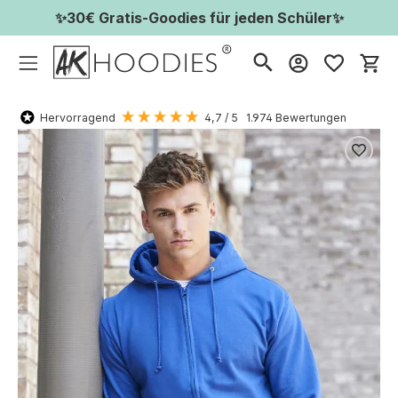
✨30€ Gratis-Goodies für jeden Schüler✨
Wa
Hervorragend
4,7
/ 5
1.974
Bewertungen