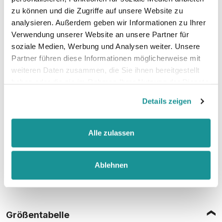
zu können und die Zugriffe auf unsere Website zu
analysieren. Außerdem geben wir Informationen zu Ihrer
52% Baumwolle, 48% Polyester (Charcoal)
Verwendung unserer Website an unsere Partner für
soziale Medien, Werbung und Analysen weiter. Unsere
Partner führen diese Informationen möglicherweise mit
weiteren Daten zusammen, die Sie ihnen bereitgestellt
Stoffgewicht
: 280 g/m²
haben oder die sie im Rahmen Ihrer Nutzung der Dienste
gesammelt haben.
Details zeigen
Zertifizierungen:
Vegan, WRAP, faire Arbeitsbedingungen, REACH
Alle zulassen
Ablehnen
Größentabelle