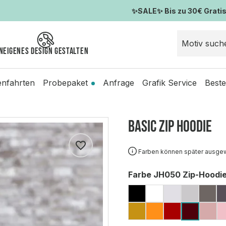
✨SALE✨ Bis zu 30€ Gratis-
n
Eigenes Design gestalten
enfahrten
Probepaket
Anfrage
Grafik Service
Beste
Basic ZIP Hoodie
Farben können später ausge
auswählen
Farbe JH050 Zip-Hoodi
JET BLACK
ARCTIC WHIT
ASH (MELI
HEATH
ST
MUSTARD
ORANGE CRU
FIRE RED
DU
BURGU