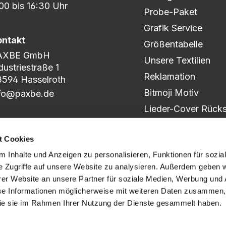
00 bis 16:30 Uhr
Probe-Paket
Grafik Service
ontakt
Größentabelle
AXBE GmbH
Unsere Textilien
dustriestraße 1
Reklamation
594 Hasselroth
Bitmoji Motiv
nfo@paxbe.de
Lieder-Cover Rücks
Produkt-Katalog
t Cookies
Motiv-Slider
 Inhalte und Anzeigen zu personalisieren, Funktionen für sozia
e Zugriffe auf unsere Website zu analysieren. Außerdem geben w
er Website an unsere Partner für soziale Medien, Werbung und 
Social Media
se Informationen möglicherweise mit weiteren Daten zusammen, 
 die sie im Rahmen Ihrer Nutzung der Dienste gesammelt haben.