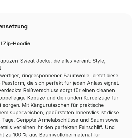
ensetzung
l Zip-Hoodie
puzen-Sweat-Jacke, die alles vereint: Style,
!
wertiger, ringgesponnener Baumwolle, bietet diese
Passform, die sich perfekt für jeden Anlass eignet.
erdeckte Reißverschluss sorgt für einen cleanen
oppellagige Kapuze und die runden Kordelzüge für
t sorgen. Mit Kängurutaschen für praktische
inem superweichen, gebürsteten Innenvlies ist diese
le Tage. Gerippte Ärmelabschlüsse und Saum sowie
etails verleihen ihr den perfekten Feinschliff. Und
eht zu 100 % aus Baumwollobermaterial für