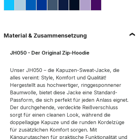
HAWAIIAN BLUE
SKY BLUE
SAPPHIRE BLUE
ROYAL BLUE
AIRFORCE BLUE
OXFORD NAVY
NEW FRENCH NAVY
DIGITAL LAVENDE
PURPLE
Material & Zusammensetzung
JH050 - Der Original Zip-Hoodie
Unser JH050 – die Kapuzen-Sweat-Jacke, die
alles vereint: Style, Komfort und Qualität!
Hergestellt aus hochwertiger, ringgesponnener
Baumwolle, bietet diese Jacke eine Standard-
Passform, die sich perfekt für jeden Anlass eignet.
Der durchgehende, verdeckte Reißverschluss
sorgt für einen cleanen Look, während die
doppellagige Kapuze und die runden Kordelzüge
für zusätzlichen Komfort sorgen. Mit
Kängurutaschen für praktische Funktionalität und