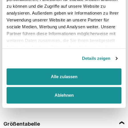
zu können und die Zugriffe auf unsere Website zu
analysieren. Außerdem geben wir Informationen zu Ihrer
52% Baumwolle, 48% Polyester (Charcoal)
Verwendung unserer Website an unsere Partner für
soziale Medien, Werbung und Analysen weiter. Unsere
Partner führen diese Informationen möglicherweise mit
weiteren Daten zusammen, die Sie ihnen bereitgestellt
Stoffgewicht
: 280 g/m²
haben oder die sie im Rahmen Ihrer Nutzung der Dienste
gesammelt haben.
Details zeigen
Zertifizierungen:
Vegan, WRAP, faire Arbeitsbedingungen, REACH
Alle zulassen
Ablehnen
Größentabelle