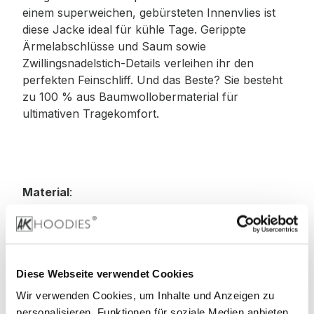
einem superweichen, gebürsteten Innenvlies ist
diese Jacke ideal für kühle Tage. Gerippte
Ärmelabschlüsse und Saum sowie
Zwillingsnadelstich-Details verleihen ihr den
perfekten Feinschliff. Und das Beste? Sie besteht
zu 100 % aus Baumwollobermaterial für
ultimativen Tragekomfort.
Material
:
80% Baumwolle, 20% Polyester
70% Baumwolle, 30% Polyester (Smoke-Farben)
Diese Webseite verwendet Cookies
Wir verwenden Cookies, um Inhalte und Anzeigen zu
75% Baumwolle, 25% Polyester (Heather Grey)
personalisieren, Funktionen für soziale Medien anbieten