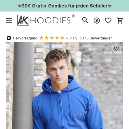
✨30€ Gratis-Goodies für jeden Schüler✨
Wa
Hervorragend
4,7
/ 5
1.975
Bewertungen