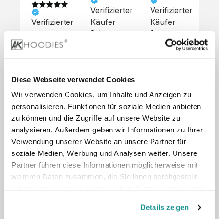
Verifizierter
Verifizierter
Ve
Verifizierter
Käufer
Käufer
Kä
Käufer
Sehr 
Super 
Un
unkompliziert,
Service, 
Die 
 alles sehr 
total 
Bes
Hoodies 
gut 
schnelle 
sc
sehen aus 
beschrieben,
und 
Mot
wie sie 
Diese Webseite verwendet Cookies
 gute 
unkomplizierte
und
sollen und 
Wir verwenden Cookies, um Inhalte und Anzeigen zu
Qualität.

 Antwort. 

Qua
haben 
Unsere 
Die Pullis 
der
personalisieren, Funktionen für soziale Medien anbieten
eine gute 
eigenen 
haben 
Hoo
Qualität.

zu können und die Zugriffe auf unsere Website zu
Wünsche 
eine super 
Tol
Es gab 
analysieren. Außerdem geben wir Informationen zu Ihrer
wurden 
Qualität 
die
beim 
Verwendung unserer Website an unsere Partner für
schnell 
und wir 
za
Probepaket
soziale Medien, Werbung und Analysen weiter. Unsere
und 
sind total 
 eine 
Partner führen diese Informationen möglicherweise mit
unkompliziert
begeistert 
ko
kleine 
weiteren Daten zusammen, die Sie ihnen bereitgestellt
und 
 Z
Komplikation,
umgesetzt.
zufrieden! 
Nic
haben oder die sie im Rahmen Ihrer Nutzung der Dienste
 die aber 
Preisliste
Größentabelle
Sonderpreis
☺️

sc
schnell 
gesammelt haben.
LookBook
Anfrage
Details zeigen
Wir 
die
dank des 
würden es 
kur