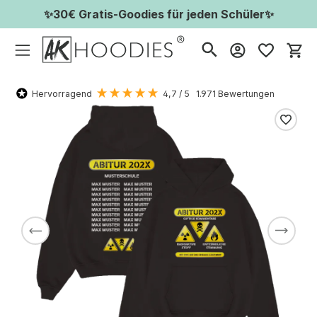
✨30€ Gratis-Goodies für jeden Schüler✨
Wa
Hervorragend
4,7
/ 5
1.971
Bewertungen