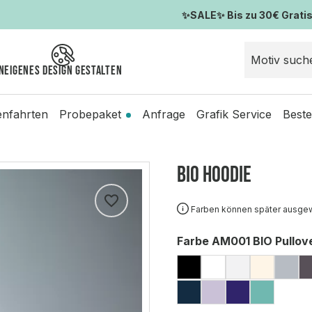
✨SALE✨ Bis zu 30€ Gratis-
n
Eigenes Design gestalten
enfahrten
Probepaket
Anfrage
Grafik Service
Beste
BIO Hoodie
Farben können später ausge
auswählen
Farbe AM001 BIO Pullov
BLACK
WHITE
ASH GREY
ECO R
GRE
NAVY
LAVENDER
PURPLE
TEAL