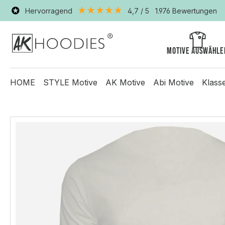
Hervorragend
4,7
/ 5
1.976
Bewertungen
Motive auswähle
HOME
STYLE Motive
AK Motive
Abi Motive
Klass