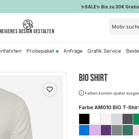
✨SALE✨ Bis zu 30€ Gratis-
n
Eigenes Design gestalten
enfahrten
Probepaket
Anfrage
Grafik Service
Beste
BIO Shirt
Farben können später ausge
auswählen
Farbe AM010 BIO T-Shir
BLACK
WHITE
ECO RAW
GREY 
CH
SAPPHIRE
LAVENDER
PURPLE
CARBO
PIN