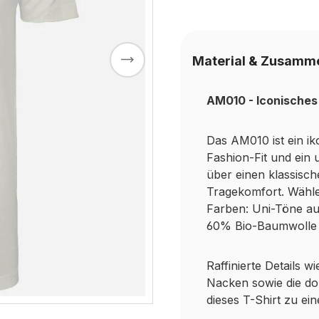
Material & Zusamm
AM010 - Iconisches T
Das AM010 ist ein i
Fashion-Fit und ein 
über einen klassisch
Tragekomfort. Wähle
Farben: Uni-Töne a
60% Bio-Baumwolle 
Raffinierte Details 
Nacken sowie die d
dieses T-Shirt zu ei