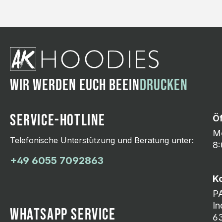
WIR WERDEN EUCH BEEIN
DRUCKEN
SERVICE-HOTLINE
Ö
Mo
Telefonische Unterstützung und Beratung unter:
8:
+49 6055 7092863
K
P
In
WHATSAPP SERVICE
63