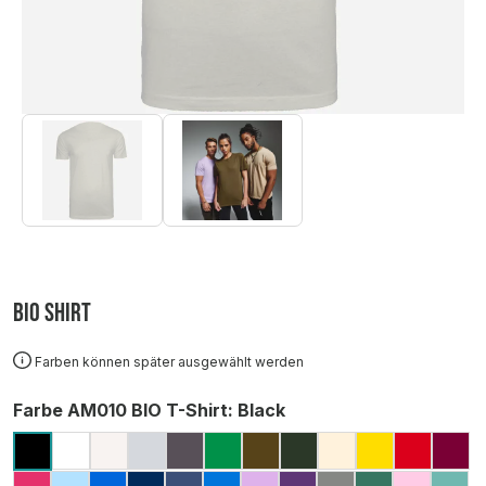
BIO Shirt
Farben können später ausgewählt werden
auswählen
Farbe AM010 BIO T-Shirt
: Black
WHITE
ECO RAW
GREY MARL (MELIERT)
CHARCOAL
KELLY GREEN
KHAKI
FOREST GREEN
DESERT SAND
YELLOW
RED
BU
BLACK