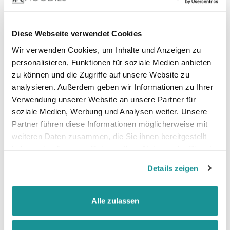
Diese Webseite verwendet Cookies
Zertifizierungen:
Vegan, BSCI Oeko-Tex, SEDEX, WRAP, Marl :
Wir verwenden Cookies, um Inhalte und Anzeigen zu
Recycled Polyester
personalisieren, Funktionen für soziale Medien anbieten
zu können und die Zugriffe auf unsere Website zu
analysieren. Außerdem geben wir Informationen zu Ihrer
Verwendung unserer Website an unsere Partner für
soziale Medien, Werbung und Analysen weiter. Unsere
Partner führen diese Informationen möglicherweise mit
weiteren Daten zusammen, die Sie ihnen bereitgestellt
haben oder die sie im Rahmen Ihrer Nutzung der Dienste
gesammelt haben.
Details zeigen
Größentabelle
Alle zulassen
Datenblatt