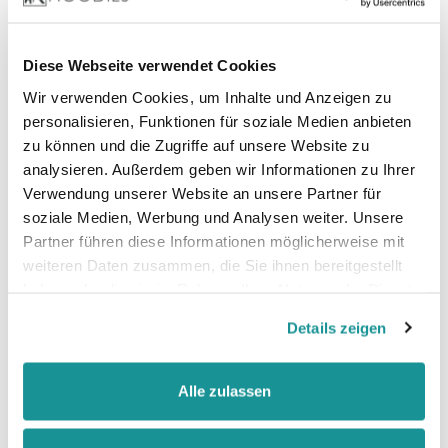
Diese Webseite verwendet Cookies
Zertifizierungen:
Vegan, BSCI Oeko-Tex, SEDEX, WRAP, Marl :
Wir verwenden Cookies, um Inhalte und Anzeigen zu
Recycled Polyester
personalisieren, Funktionen für soziale Medien anbieten
zu können und die Zugriffe auf unsere Website zu
analysieren. Außerdem geben wir Informationen zu Ihrer
Verwendung unserer Website an unsere Partner für
soziale Medien, Werbung und Analysen weiter. Unsere
Partner führen diese Informationen möglicherweise mit
weiteren Daten zusammen, die Sie ihnen bereitgestellt
haben oder die sie im Rahmen Ihrer Nutzung der Dienste
gesammelt haben.
Details zeigen
Größentabelle
Alle zulassen
Datenblatt