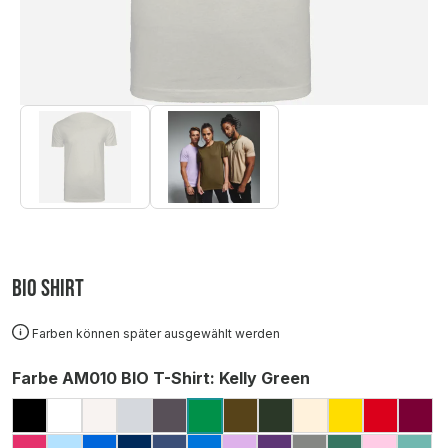
BIO Shirt
Farben können später ausgewählt werden
auswählen
Farbe AM010 BIO T-Shirt
: Kelly Green
BLACK
WHITE
ECO RAW
GREY MARL (MELIERT)
CHARCOAL
KHAKI
FOREST GREEN
DESERT SAND
YELLOW
RED
BU
KELLY GREEN