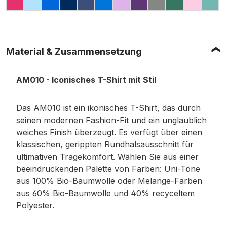
HOT PINK
LIGHT BLUE
ROYAL
NAVY
NAVY MARL (MELIERT)
SAPPHIRE
LAVENDER
PURPLE
CARBON
PINE GREE
PINK
TE
Material & Zusammensetzung
AM010 - Iconisches T-Shirt mit Stil
Das AM010 ist ein ikonisches T-Shirt, das durch
seinen modernen Fashion-Fit und ein unglaublich
weiches Finish überzeugt. Es verfügt über einen
klassischen, gerippten Rundhalsausschnitt für
ultimativen Tragekomfort. Wählen Sie aus einer
beeindruckenden Palette von Farben: Uni-Töne
aus 100% Bio-Baumwolle oder Melange-Farben
aus 60% Bio-Baumwolle und 40% recyceltem
Polyester.