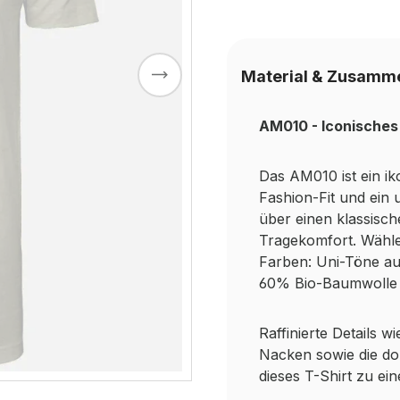
Material & Zusamm
AM010 - Iconisches T
Das AM010 ist ein i
Fashion-Fit und ein 
über einen klassisch
Tragekomfort. Wähle
Farben: Uni-Töne a
60% Bio-Baumwolle 
Raffinierte Details 
Nacken sowie die d
dieses T-Shirt zu ei