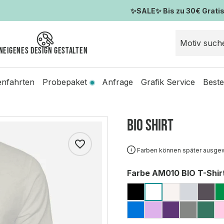
✨SALE✨ Bis zu 30€ Gratis-
n
Eigenes Design gestalten
enfahrten
Probepaket
Anfrage
Grafik Service
Beste
BIO Shirt
Farben können später ausge
auswählen
Farbe AM010 BIO T-Shir
BLACK
ECO RAW
GREY 
CH
WHITE
SAPPHIRE
LAVENDER
PURPLE
CARBO
PIN