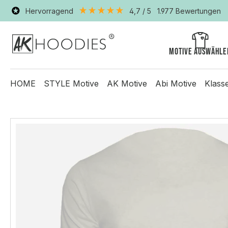
Hervorragend
4,7
/ 5
1.977
Bewertungen
Motive auswähle
HOME
STYLE Motive
AK Motive
Abi Motive
Klass