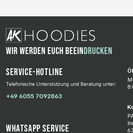
WIR WERDEN EUCH BEEIN
DRUCKEN
SERVICE-HOTLINE
Ö
Mo
Telefonische Unterstützung und Beratung unter:
8:
+49 6055 7092863
K
P
In
WHATSAPP SERVICE
63