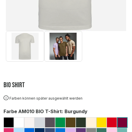
BIO Shirt
Farben können später ausgewählt werden
auswählen
Farbe AM010 BIO T-Shirt
: Burgundy
BLACK
WHITE
ECO RAW
GREY MARL (MELIERT)
CHARCOAL
KELLY GREEN
KHAKI
FOREST GREEN
DESERT SAND
YELLOW
RED
BU