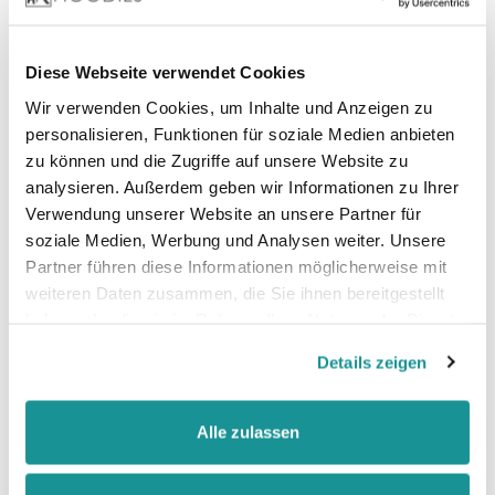
Diese Webseite verwendet Cookies
Zertifizierungen:
Vegan, BSCI Oeko-Tex, SEDEX, WRAP, Marl :
Wir verwenden Cookies, um Inhalte und Anzeigen zu
Recycled Polyester
personalisieren, Funktionen für soziale Medien anbieten
zu können und die Zugriffe auf unsere Website zu
analysieren. Außerdem geben wir Informationen zu Ihrer
Verwendung unserer Website an unsere Partner für
soziale Medien, Werbung und Analysen weiter. Unsere
Partner führen diese Informationen möglicherweise mit
weiteren Daten zusammen, die Sie ihnen bereitgestellt
haben oder die sie im Rahmen Ihrer Nutzung der Dienste
gesammelt haben.
Details zeigen
Größentabelle
Alle zulassen
Datenblatt