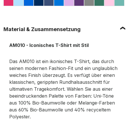
HOT PINK
LIGHT BLUE
ROYAL
NAVY
NAVY MARL (MELIERT)
SAPPHIRE
LAVENDER
PURPLE
CARBON
PINE GREE
PINK
TE
Material & Zusammensetzung
AM010 - Iconisches T-Shirt mit Stil
Das AM010 ist ein ikonisches T-Shirt, das durch
seinen modernen Fashion-Fit und ein unglaublich
weiches Finish überzeugt. Es verfügt über einen
klassischen, gerippten Rundhalsausschnitt für
ultimativen Tragekomfort. Wählen Sie aus einer
beeindruckenden Palette von Farben: Uni-Töne
aus 100% Bio-Baumwolle oder Melange-Farben
aus 60% Bio-Baumwolle und 40% recyceltem
Polyester.