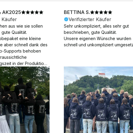
& AK2025
BETTINA S.
r Käufer
Verifizierter Käufer
en aus wie sie sollen 
Sehr unkompliziert, alles sehr gut 
gute Qualität.

beschrieben, gute Qualität.

obepaket eine kleine 
Unsere eigenen Wünsche wurden 
ie aber schnell dank des 
schnell und unkompliziert umgesetz
p-Supports behoben 
aussichtliche 
gszeit in der Produktion 
Die Produktion dauerte 7 
. Samstage und ohne 
ion), die Lieferung 
am Tag nach der 
der Produktion.