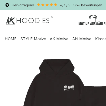
Hervorragend
4,7
/ 5
1.976
Bewertungen
Motive auswähle
HOME
STYLE Motive
AK Motive
Abi Motive
Klass