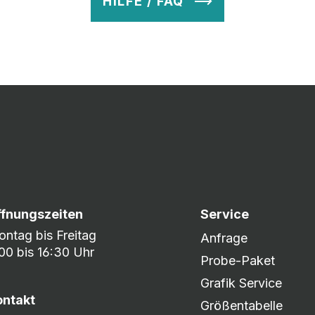
HILFE / FAQ
v so lange ab, bis Ihr zu 100% zufrieden seid. Danach wird es zum
nem umfangreichen Lagerbestand sind wir in der Lage, fle
er DHL oder DPD.
ffnungszeiten
Service
ntag bis Freitag
Anfrage
00 bis 16:30 Uhr
Probe-Paket
Grafik Service
ontakt
Größentabelle