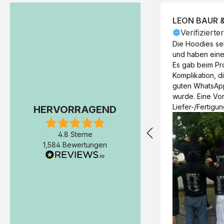
LEON BAUR 
Verifizierte
Die Hoodies seh
und haben eine 
Es gab beim Pr
Komplikation, d
guten WhatsAp
wurde. Eine Vorr
Liefer-/Fertigun
HERVORRAGEND
wäre hilfreich. 
Werktage (inkl
4.8 Sterne
Express-Produkt
1,584 Bewertungen
erfolgte schon 
Fertigstellung 