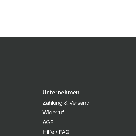
 Druck freigegeben und die
xibel auf eure Wünsche
Unternehmen
Zahlung & Versand
Widerruf
AGB
Hilfe / FAQ