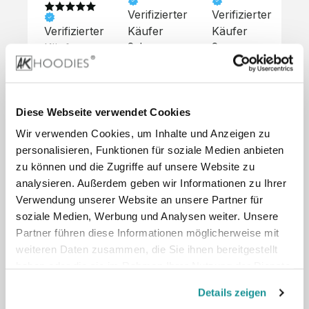
Verifizierter
Verifizierter
Ve
Verifizierter
Käufer
Käufer
Kä
Käufer
Sehr 
Super 
Un
unkompliziert,
Service, 
Die 
 alles sehr 
total 
Bes
Hoodies 
gut 
schnelle 
sc
sehen aus 
beschrieben,
und 
Mot
wie sie 
Diese Webseite verwendet Cookies
 gute 
unkomplizierte
und
sollen und 
Wir verwenden Cookies, um Inhalte und Anzeigen zu
Qualität.

 Antwort. 

Qua
haben 
Unsere 
Die Pullis 
der
personalisieren, Funktionen für soziale Medien anbieten
eine gute 
eigenen 
haben 
Hoo
Qualität.

zu können und die Zugriffe auf unsere Website zu
Wünsche 
eine super 
Tol
Es gab 
analysieren. Außerdem geben wir Informationen zu Ihrer
wurden 
Qualität 
die
beim 
Verwendung unserer Website an unsere Partner für
schnell 
und wir 
za
Probepaket
soziale Medien, Werbung und Analysen weiter. Unsere
und 
sind total 
 eine 
Partner führen diese Informationen möglicherweise mit
unkompliziert
begeistert 
ko
kleine 
weiteren Daten zusammen, die Sie ihnen bereitgestellt
und 
 Z
Komplikation,
umgesetzt.
zufrieden! 
Nic
haben oder die sie im Rahmen Ihrer Nutzung der Dienste
 die aber 
Preisliste
Größentabelle
Sonderpreis
☺️

sc
schnell 
gesammelt haben.
LookBook
Anfrage
Details zeigen
Wir 
die
dank des 
würden es 
kur