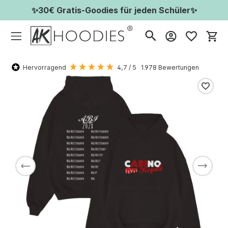
✨30€ Gratis-Goodies für jeden Schüler✨
Wa
Hervorragend
4,7
/ 5
1.978
Bewertungen