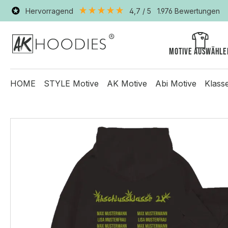
Hervorragend
4,7
/ 5
1.976
Bewertungen
Motive auswähle
HOME
STYLE Motive
AK Motive
Abi Motive
Klass