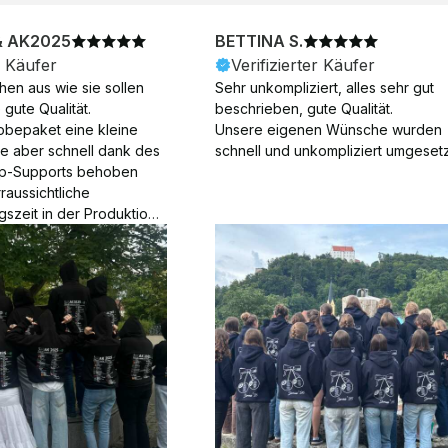
& AK2025
BETTINA S.
r Käufer
Verifizierter Käufer
en aus wie sie sollen 
Sehr unkompliziert, alles sehr gut 
gute Qualität.

beschrieben, gute Qualität.

obepaket eine kleine 
Unsere eigenen Wünsche wurden 
ie aber schnell dank des 
schnell und unkompliziert umgesetz
p-Supports behoben 
aussichtliche 
gszeit in der Produktion 
Die Produktion dauerte 7 
. Samstage und ohne 
ion), die Lieferung 
am Tag nach der 
der Produktion.