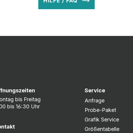
HILFE / FAQ
v so lange ab, bis Ihr zu 100% zufrieden seid. Danach wird es zum
nem umfangreichen Lagerbestand sind wir in der Lage, fle
er DHL oder DPD.
ffnungszeiten
Service
ntag bis Freitag
Anfrage
00 bis 16:30 Uhr
Probe-Paket
Grafik Service
ontakt
Größentabelle