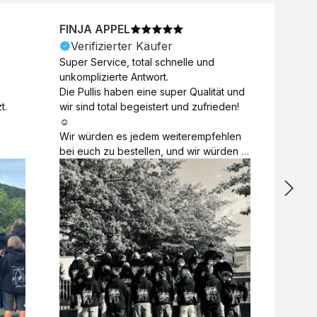
FINJA APPEL
NICO
Verifizierter Käufer
Veri
Super Service, total schnelle und 
Unkomp
unkomplizierte Antwort. 

Motive 
Die Pullis haben eine super Qualität und 
Toll a
t.
wir sind total begeistert und zufrieden! 
Zugabe
☺️

kurzfri
Wir würden es jedem weiterempfehlen 
bei de
bei euch zu bestellen, und wir würden 
auch d
es auch sofort nochmal tun! 

gelöst.
Vielen Dank für alles 😊