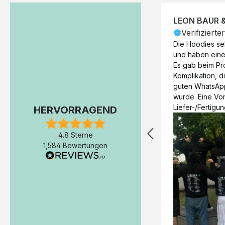
LEON BAUR 
Verifizierte
Die Hoodies seh
und haben eine 
Es gab beim Pr
Komplikation, d
guten WhatsAp
wurde. Eine Vorr
Liefer-/Fertigun
HERVORRAGEND
wäre hilfreich. 
Werktage (inkl
4.8 Sterne
Express-Produkt
1,584 Bewertungen
erfolgte schon 
Fertigstellung 