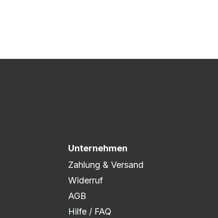
 Druck freigegeben und die
xibel auf eure Wünsche
Unternehmen
Zahlung & Versand
Widerruf
AGB
Hilfe / FAQ