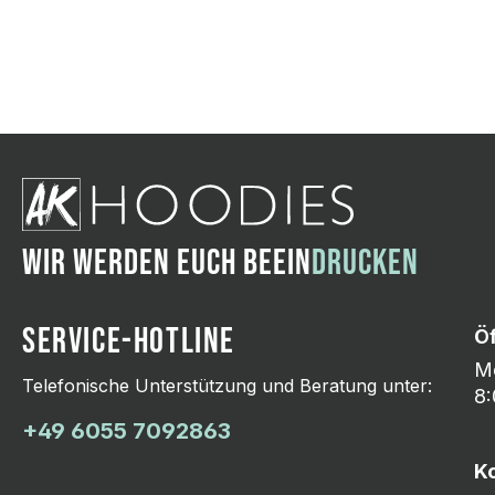
Wir ändern das Moti
Hasselroth und ei
Lieferung erfolgt p
zu reagieren.
WIR WERDEN EUCH BEEIN
DRUCKEN
SERVICE-HOTLINE
Ö
Mo
Telefonische Unterstützung und Beratung unter:
8:
+49 6055 7092863
K