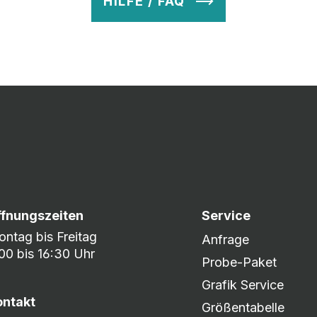
HILFE / FAQ
v so lange ab, bis Ihr zu 100% zufrieden seid. Danach wird es zum
nem umfangreichen Lagerbestand sind wir in der Lage, fle
er DHL oder DPD.
ffnungszeiten
Service
ntag bis Freitag
Anfrage
00 bis 16:30 Uhr
Probe-Paket
Grafik Service
ontakt
Größentabelle