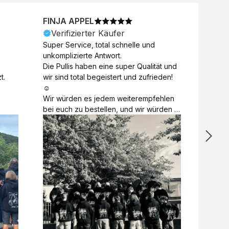
FINJA APPEL
NICO
Verifizierter Käufer
Veri
Super Service, total schnelle und 
Unkomp
unkomplizierte Antwort. 

Motive 
Die Pullis haben eine super Qualität und 
Toll a
t.
wir sind total begeistert und zufrieden! 
Zugabe
☺️

kurzfri
Wir würden es jedem weiterempfehlen 
bei de
bei euch zu bestellen, und wir würden 
auch d
es auch sofort nochmal tun! 

gelöst.
Vielen Dank für alles 😊