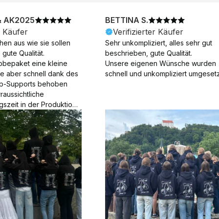
& AK2025
BETTINA S.
r Käufer
Verifizierter Käufer
en aus wie sie sollen 
Sehr unkompliziert, alles sehr gut 
gute Qualität.

beschrieben, gute Qualität.

obepaket eine kleine 
Unsere eigenen Wünsche wurden 
ie aber schnell dank des 
schnell und unkompliziert umgesetz
p-Supports behoben 
aussichtliche 
gszeit in der Produktion 
Die Produktion dauerte 7 
. Samstage und ohne 
ion), die Lieferung 
am Tag nach der 
der Produktion.