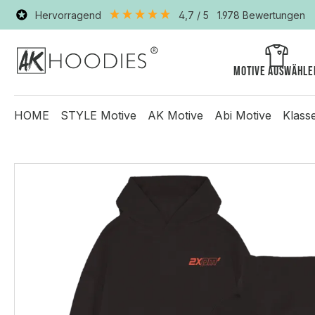
Hervorragend
4,7
/ 5
1.978
Bewertungen
Motive auswähle
HOME
STYLE Motive
AK Motive
Abi Motive
Klass