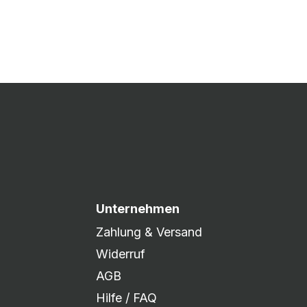
 Druck freigegeben und die
xibel auf eure Wünsche
Unternehmen
Zahlung & Versand
Widerruf
AGB
Hilfe / FAQ