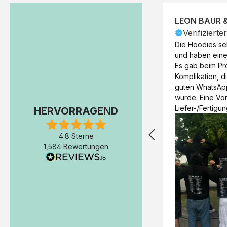
LEON BAUR 
Verifizierte
Die Hoodies seh
und haben eine 
Es gab beim Pr
Komplikation, d
guten WhatsAp
wurde. Eine Vorr
Liefer-/Fertigun
HERVORRAGEND
wäre hilfreich. 
Werktage (inkl
4.8 Sterne
Express-Produkt
1,584 Bewertungen
erfolgte schon 
Fertigstellung 