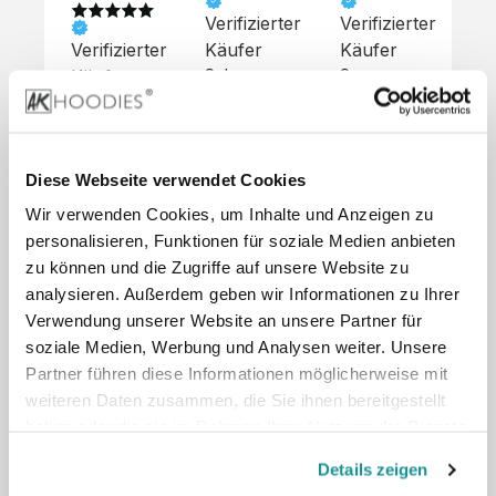
Verifizierter
Verifizierter
Ve
Verifizierter
Käufer
Käufer
Kä
Käufer
Sehr 
Super 
Un
unkompliziert,
Service, 
Die 
 alles sehr 
total 
Bes
Hoodies 
gut 
schnelle 
sc
sehen aus 
beschrieben,
und 
Mot
wie sie 
Diese Webseite verwendet Cookies
 gute 
unkomplizierte
und
sollen und 
Wir verwenden Cookies, um Inhalte und Anzeigen zu
Qualität.

 Antwort. 

Qua
haben 
Unsere 
Die Pullis 
der
personalisieren, Funktionen für soziale Medien anbieten
eine gute 
eigenen 
haben 
Hoo
Qualität.

zu können und die Zugriffe auf unsere Website zu
Wünsche 
eine super 
Tol
Es gab 
analysieren. Außerdem geben wir Informationen zu Ihrer
wurden 
Qualität 
die
beim 
Verwendung unserer Website an unsere Partner für
schnell 
und wir 
za
Probepaket
soziale Medien, Werbung und Analysen weiter. Unsere
und 
sind total 
 eine 
Partner führen diese Informationen möglicherweise mit
unkompliziert
begeistert 
ko
kleine 
weiteren Daten zusammen, die Sie ihnen bereitgestellt
und 
 Z
Komplikation,
umgesetzt.
zufrieden! 
Nic
haben oder die sie im Rahmen Ihrer Nutzung der Dienste
 die aber 
Preisliste
Größentabelle
Sonderpreis
☺️

sc
schnell 
gesammelt haben.
LookBook
Anfrage
Details zeigen
Wir 
die
dank des 
würden es 
kur