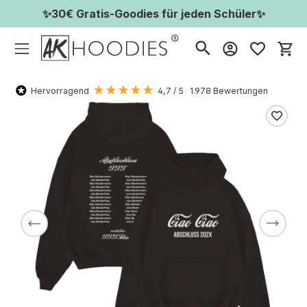
✨30€ Gratis-Goodies für jeden Schüler✨
Wa
Hervorragend
4,7
/ 5
1.978
Bewertungen