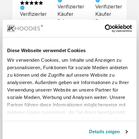
Verifizierter
Verifizierter
Ve
Verifizierter
Käufer
Käufer
Kä
Käufer
Sehr 
Super 
Un
unkompliziert,
Service, 
Die 
 alles sehr 
total 
Bes
Hoodies 
gut 
schnelle 
sc
sehen aus 
beschrieben,
und 
Mot
wie sie 
Diese Webseite verwendet Cookies
 gute 
unkomplizierte
und
sollen und 
Wir verwenden Cookies, um Inhalte und Anzeigen zu
Qualität.

 Antwort. 

Qua
haben 
Unsere 
Die Pullis 
der
personalisieren, Funktionen für soziale Medien anbieten
eine gute 
eigenen 
haben 
Hoo
Qualität.

zu können und die Zugriffe auf unsere Website zu
Wünsche 
eine super 
Tol
Es gab 
analysieren. Außerdem geben wir Informationen zu Ihrer
wurden 
Qualität 
die
beim 
Verwendung unserer Website an unsere Partner für
schnell 
und wir 
za
Probepaket
soziale Medien, Werbung und Analysen weiter. Unsere
und 
sind total 
 eine 
Partner führen diese Informationen möglicherweise mit
unkompliziert
begeistert 
ko
kleine 
weiteren Daten zusammen, die Sie ihnen bereitgestellt
und 
 Z
Komplikation,
umgesetzt.
zufrieden! 
Nic
haben oder die sie im Rahmen Ihrer Nutzung der Dienste
 die aber 
Preisliste
Größentabelle
Sonderpreis
☺️

sc
schnell 
gesammelt haben.
LookBook
Anfrage
Details zeigen
Wir 
die
dank des 
würden es 
kur