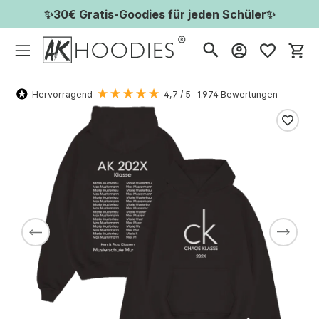
✨30€ Gratis-Goodies für jeden Schüler✨
Wa
Hervorragend
4,7
/ 5
1.974
Bewertungen