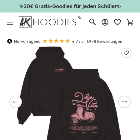
✨30€ Gratis-Goodies für jeden Schüler✨
Wa
Hervorragend
4,7
/ 5
1.978
Bewertungen