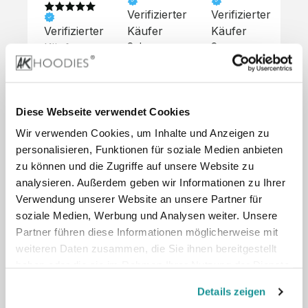
Verifizierter
Verifizierter
Ve
Verifizierter
Käufer
Käufer
Kä
Käufer
Sehr 
Super 
Un
unkompliziert,
Service, 
Die 
 alles sehr 
total 
Bes
Hoodies 
gut 
schnelle 
sc
sehen aus 
beschrieben,
und 
Mot
wie sie 
Diese Webseite verwendet Cookies
 gute 
unkomplizierte
und
sollen und 
Wir verwenden Cookies, um Inhalte und Anzeigen zu
Qualität.

 Antwort. 

Qua
haben 
Unsere 
Die Pullis 
der
personalisieren, Funktionen für soziale Medien anbieten
eine gute 
eigenen 
haben 
Hoo
Qualität.

zu können und die Zugriffe auf unsere Website zu
Wünsche 
eine super 
Tol
Es gab 
analysieren. Außerdem geben wir Informationen zu Ihrer
wurden 
Qualität 
die
beim 
Verwendung unserer Website an unsere Partner für
schnell 
und wir 
za
Probepaket
soziale Medien, Werbung und Analysen weiter. Unsere
und 
sind total 
 eine 
Partner führen diese Informationen möglicherweise mit
unkompliziert
begeistert 
ko
kleine 
weiteren Daten zusammen, die Sie ihnen bereitgestellt
und 
 Z
Komplikation,
umgesetzt.
zufrieden! 
Nic
haben oder die sie im Rahmen Ihrer Nutzung der Dienste
 die aber 
Preisliste
Größentabelle
Sonderpreis
☺️

sc
schnell 
gesammelt haben.
LookBook
Anfrage
Details zeigen
Wir 
die
dank des 
würden es 
kur