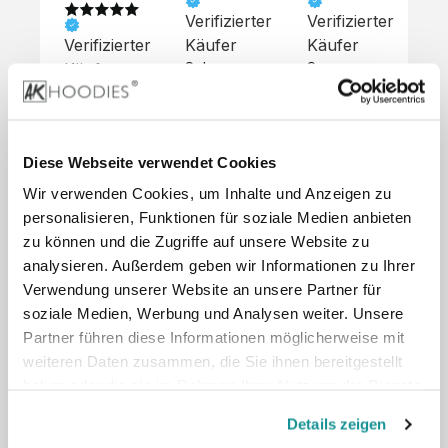
Verifizierter
Verifizierter
Ve
Verifizierter
Käufer
Käufer
Kä
Käufer
Sehr 
Super 
Un
unkompliziert,
Service, 
Die 
 alles sehr 
total 
Bes
Hoodies 
gut 
schnelle 
sc
sehen aus 
beschrieben,
und 
Mot
wie sie 
Diese Webseite verwendet Cookies
 gute 
unkomplizierte
und
sollen und 
Wir verwenden Cookies, um Inhalte und Anzeigen zu
Qualität.

 Antwort. 

Qua
haben 
Unsere 
Die Pullis 
der
personalisieren, Funktionen für soziale Medien anbieten
eine gute 
eigenen 
haben 
Hoo
Qualität.

zu können und die Zugriffe auf unsere Website zu
Wünsche 
eine super 
Tol
Es gab 
analysieren. Außerdem geben wir Informationen zu Ihrer
wurden 
Qualität 
die
beim 
Verwendung unserer Website an unsere Partner für
schnell 
und wir 
za
Probepaket
soziale Medien, Werbung und Analysen weiter. Unsere
und 
sind total 
 eine 
Partner führen diese Informationen möglicherweise mit
unkompliziert
begeistert 
ko
kleine 
weiteren Daten zusammen, die Sie ihnen bereitgestellt
und 
 Z
Komplikation,
umgesetzt.
zufrieden! 
Nic
haben oder die sie im Rahmen Ihrer Nutzung der Dienste
 die aber 
Preisliste
Größentabelle
Sonderpreis
☺️

sc
schnell 
gesammelt haben.
LookBook
Anfrage
Details zeigen
Wir 
die
dank des 
würden es 
kur