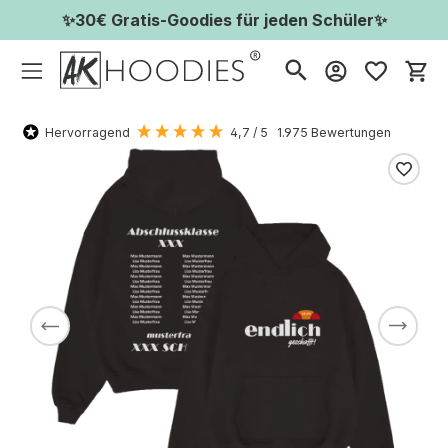
✨30€ Gratis-Goodies für jeden Schüler✨
Wa
Hervorragend
4,7
/ 5
1.975
Bewertungen