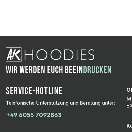
Wir ändern das Moti
Hasselroth und ei
Lieferung erfolgt p
zu reagieren.
WIR WERDEN EUCH BEEIN
DRUCKEN
SERVICE-HOTLINE
Ö
Mo
Telefonische Unterstützung und Beratung unter:
8:
+49 6055 7092863
K