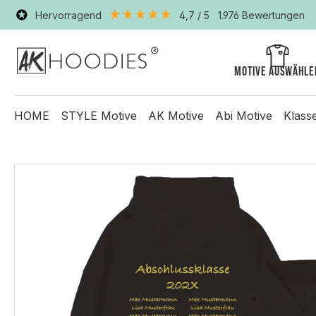
Hervorragend
4,7
/ 5
1.976
Bewertungen
Motive auswähle
HOME
STYLE Motive
AK Motive
Abi Motive
Klass