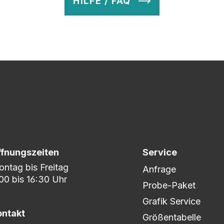
HILFE / FAQ
v so lange ab, bis Ihr zu 100% zufrieden seid. Danach wird es zum
nem umfangreichen Lagerbestand sind wir in der Lage, fle
er DHL oder DPD.
ffnungszeiten
Service
ntag bis Freitag
Anfrage
00 bis 16:30 Uhr
Probe-Paket
Grafik Service
ontakt
Größentabelle