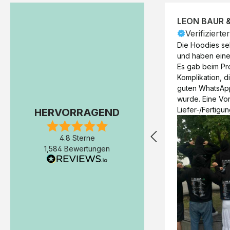
LEON BAUR 
Verifizierte
Die Hoodies seh
und haben eine 
Es gab beim Pr
Komplikation, d
guten WhatsAp
wurde. Eine Vorr
Liefer-/Fertigun
HERVORRAGEND
wäre hilfreich. 
Werktage (inkl
4.8 Sterne
Express-Produkt
1,584 Bewertungen
erfolgte schon 
Fertigstellung 