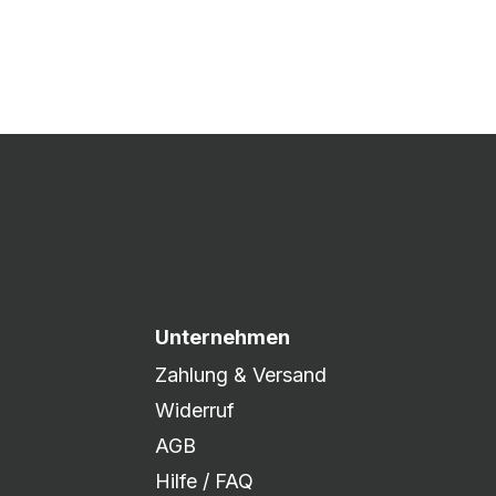
 Druck freigegeben und die
xibel auf eure Wünsche
Unternehmen
Zahlung & Versand
Widerruf
AGB
Hilfe / FAQ