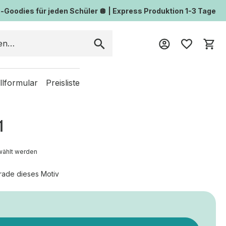
Goodies für jeden Schüler 🪩 | Express Produktion 1-3 Tage
Wa
llformular
Preisliste
1
wählt werden
rade dieses Motiv