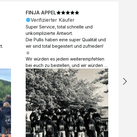
FINJA APPEL
NICO
Verifizierter Käufer
Veri
Super Service, total schnelle und 
Unkomp
unkomplizierte Antwort. 

Motive 
Die Pullis haben eine super Qualität und 
Toll a
t.
wir sind total begeistert und zufrieden! 
Zugabe
☺️

kurzfri
Wir würden es jedem weiterempfehlen 
bei de
bei euch zu bestellen, und wir würden 
auch d
es auch sofort nochmal tun! 

gelöst.
Vielen Dank für alles 😊