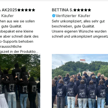
& AK2025
BETTINA S.
r Käufer
Verifizierter Käufer
en aus wie sie sollen 
Sehr unkompliziert, alles sehr gut 
gute Qualität.

beschrieben, gute Qualität.

obepaket eine kleine 
Unsere eigenen Wünsche wurden 
ie aber schnell dank des 
schnell und unkompliziert umgesetz
p-Supports behoben 
aussichtliche 
gszeit in der Produktion 
Die Produktion dauerte 7 
. Samstage und ohne 
ion), die Lieferung 
am Tag nach der 
der Produktion.