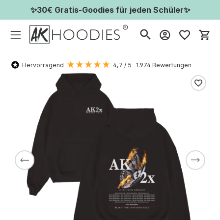
✨30€ Gratis-Goodies für jeden Schüler✨
Wa
Hervorragend
4,7
/ 5
1.974
Bewertungen