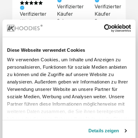
Verifizierter
Verifizierter
Ve
Verifizierter
Käufer
Käufer
Kä
Käufer
Sehr 
Super 
Un
unkompliziert,
Service, 
Die 
 alles sehr 
total 
Bes
Hoodies 
gut 
schnelle 
sc
sehen aus 
beschrieben,
und 
Mot
wie sie 
Diese Webseite verwendet Cookies
 gute 
unkomplizierte
und
sollen und 
Wir verwenden Cookies, um Inhalte und Anzeigen zu
Qualität.

 Antwort. 

Qua
haben 
Unsere 
Die Pullis 
der
personalisieren, Funktionen für soziale Medien anbieten
eine gute 
eigenen 
haben 
Hoo
Qualität.

zu können und die Zugriffe auf unsere Website zu
Wünsche 
eine super 
Tol
Es gab 
analysieren. Außerdem geben wir Informationen zu Ihrer
wurden 
Qualität 
die
beim 
Verwendung unserer Website an unsere Partner für
schnell 
und wir 
za
Probepaket
soziale Medien, Werbung und Analysen weiter. Unsere
und 
sind total 
 eine 
Partner führen diese Informationen möglicherweise mit
unkompliziert
begeistert 
ko
kleine 
weiteren Daten zusammen, die Sie ihnen bereitgestellt
und 
 Z
Komplikation,
umgesetzt.
zufrieden! 
Nic
haben oder die sie im Rahmen Ihrer Nutzung der Dienste
 die aber 
Preisliste
Größentabelle
Sonderpreis
☺️

sc
schnell 
gesammelt haben.
LookBook
Anfrage
Details zeigen
Wir 
die
dank des 
würden es 
kur