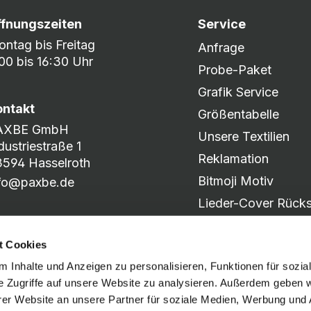
ffnungszeiten
Service
ntag bis Freitag
Anfrage
00 bis 16:30 Uhr
Probe-Paket
Grafik Service
ontakt
Größentabelle
AXBE GmbH
Unsere Textilien
dustriestraße 1
Reklamation
594 Hasselroth
Bitmoji Motiv
nfo@paxbe.de
Lieder-Cover Rücks
Produkt-Katalog
t Cookies
Motiv-Slider
 Inhalte und Anzeigen zu personalisieren, Funktionen für sozia
e Zugriffe auf unsere Website zu analysieren. Außerdem geben w
er Website an unsere Partner für soziale Medien, Werbung und 
Social Media