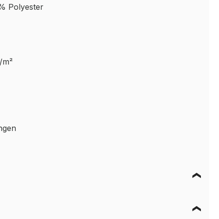
% Polyester
g/m²
ungen