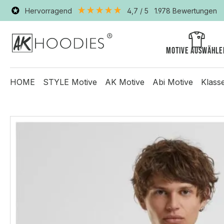
Hervorragend
4,7
/ 5
1.978
Bewertungen
Motive auswähle
HOME
STYLE Motive
AK Motive
Abi Motive
Klass