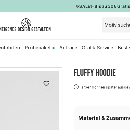
✨SALE✨ Bis zu 30€ Gratis-
n
Eigenes Design gestalten
enfahrten
Probepaket
Anfrage
Grafik Service
Beste
Fluffy Hoodie
Farben können später ausge
Material & Zusamm