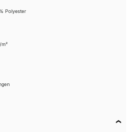
% Polyester
g/m²
ungen