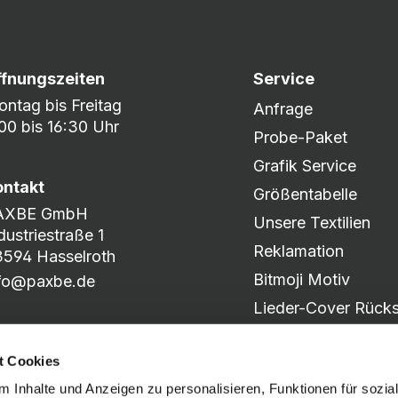
ffnungszeiten
Service
ntag bis Freitag
Anfrage
00 bis 16:30 Uhr
Probe-Paket
Grafik Service
ontakt
Größentabelle
AXBE GmbH
Unsere Textilien
dustriestraße 1
Reklamation
594 Hasselroth
Bitmoji Motiv
nfo@paxbe.de
Lieder-Cover Rücks
Produkt-Katalog
t Cookies
Motiv-Slider
 Inhalte und Anzeigen zu personalisieren, Funktionen für sozia