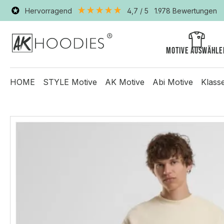
Hervorragend
4,7
/ 5
1.978
Bewertungen
Motive auswähle
HOME
STYLE Motive
AK Motive
Abi Motive
Klass