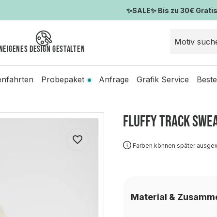
✨SALE✨ Bis zu 30€ Gratis-
n
Eigenes Design gestalten
enfahrten
Probepaket
Anfrage
Grafik Service
Beste
Fluffy Track Swe
Farben können später ausge
Material & Zusamm