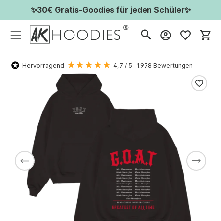
✨30€ Gratis-Goodies für jeden Schüler✨
Wa
Hervorragend
4,7
/ 5
1.978
Bewertungen