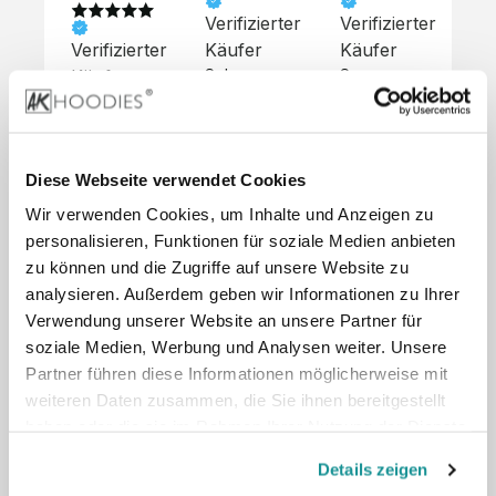
Verifizierter
Verifizierter
Ve
Verifizierter
Käufer
Käufer
Kä
Käufer
Sehr 
Super 
Un
unkompliziert,
Service, 
Die 
 alles sehr 
total 
Bes
Hoodies 
gut 
schnelle 
sc
sehen aus 
beschrieben,
und 
Mot
wie sie 
Diese Webseite verwendet Cookies
 gute 
unkomplizierte
und
sollen und 
Wir verwenden Cookies, um Inhalte und Anzeigen zu
Qualität.

 Antwort. 

Qua
haben 
Unsere 
Die Pullis 
der
personalisieren, Funktionen für soziale Medien anbieten
eine gute 
eigenen 
haben 
Hoo
Qualität.

zu können und die Zugriffe auf unsere Website zu
Wünsche 
eine super 
Tol
Es gab 
analysieren. Außerdem geben wir Informationen zu Ihrer
wurden 
Qualität 
die
beim 
Verwendung unserer Website an unsere Partner für
schnell 
und wir 
za
Probepaket
soziale Medien, Werbung und Analysen weiter. Unsere
und 
sind total 
 eine 
Partner führen diese Informationen möglicherweise mit
unkompliziert
begeistert 
ko
kleine 
weiteren Daten zusammen, die Sie ihnen bereitgestellt
und 
 Z
Komplikation,
umgesetzt.
zufrieden! 
Nic
haben oder die sie im Rahmen Ihrer Nutzung der Dienste
 die aber 
Preisliste
Größentabelle
Sonderpreis
☺️

sc
schnell 
gesammelt haben.
LookBook
Anfrage
Details zeigen
Wir 
die
dank des 
würden es 
kur