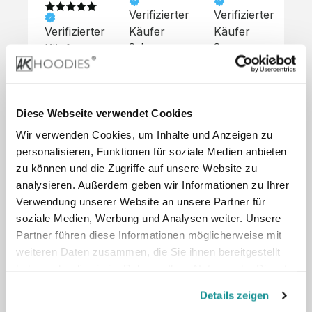
Verifizierter
Verifizierter
Ve
Verifizierter
Käufer
Käufer
Kä
Käufer
Sehr 
Super 
Un
unkompliziert,
Service, 
Die 
 alles sehr 
total 
Bes
Hoodies 
gut 
schnelle 
sc
sehen aus 
beschrieben,
und 
Mot
wie sie 
Diese Webseite verwendet Cookies
 gute 
unkomplizierte
und
sollen und 
Wir verwenden Cookies, um Inhalte und Anzeigen zu
Qualität.

 Antwort. 

Qua
haben 
Unsere 
Die Pullis 
der
personalisieren, Funktionen für soziale Medien anbieten
eine gute 
eigenen 
haben 
Hoo
Qualität.

zu können und die Zugriffe auf unsere Website zu
Wünsche 
eine super 
Tol
Es gab 
analysieren. Außerdem geben wir Informationen zu Ihrer
wurden 
Qualität 
die
beim 
Verwendung unserer Website an unsere Partner für
schnell 
und wir 
za
Probepaket
soziale Medien, Werbung und Analysen weiter. Unsere
und 
sind total 
 eine 
Partner führen diese Informationen möglicherweise mit
unkompliziert
begeistert 
ko
kleine 
weiteren Daten zusammen, die Sie ihnen bereitgestellt
und 
 Z
Komplikation,
umgesetzt.
zufrieden! 
Nic
haben oder die sie im Rahmen Ihrer Nutzung der Dienste
 die aber 
Preisliste
Größentabelle
Sonderpreis
☺️

sc
schnell 
gesammelt haben.
LookBook
Anfrage
Details zeigen
Wir 
die
dank des 
würden es 
kur