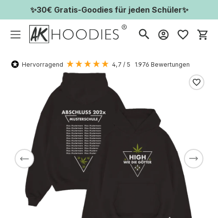
✨30€ Gratis-Goodies für jeden Schüler✨
Wa
Hervorragend
4,7
/ 5
1.976
Bewertungen