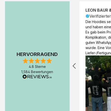
LEON BAUR 
Verifizierte
Die Hoodies seh
und haben eine 
Es gab beim Pr
Komplikation, d
guten WhatsAp
wurde. Eine Vorr
Liefer-/Fertigun
HERVORRAGEND
wäre hilfreich. 
Werktage (inkl
4.8 Sterne
Express-Produkt
1,584 Bewertungen
erfolgte schon 
Fertigstellung 