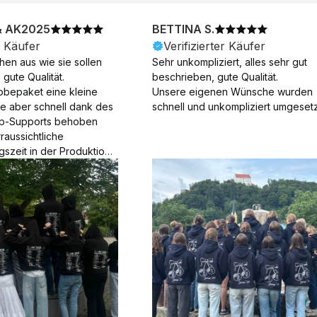
& AK2025
BETTINA S.
r Käufer
Verifizierter Käufer
en aus wie sie sollen 
Sehr unkompliziert, alles sehr gut 
gute Qualität.

beschrieben, gute Qualität.

obepaket eine kleine 
Unsere eigenen Wünsche wurden 
ie aber schnell dank des 
schnell und unkompliziert umgesetz
p-Supports behoben 
aussichtliche 
gszeit in der Produktion 
Die Produktion dauerte 7 
. Samstage und ohne 
ion), die Lieferung 
am Tag nach der 
der Produktion.