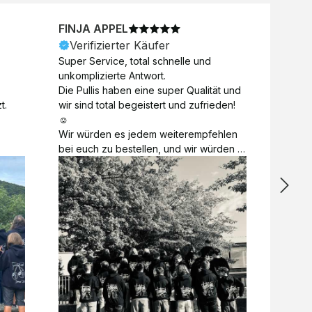
FINJA APPEL
NICO
Verifizierter Käufer
Veri
Super Service, total schnelle und 
Unkomp
unkomplizierte Antwort. 

Motive 
Die Pullis haben eine super Qualität und 
Toll a
t.
wir sind total begeistert und zufrieden! 
Zugabe
☺️

kurzfri
Wir würden es jedem weiterempfehlen 
bei de
bei euch zu bestellen, und wir würden 
auch d
es auch sofort nochmal tun! 

gelöst.
Vielen Dank für alles 😊