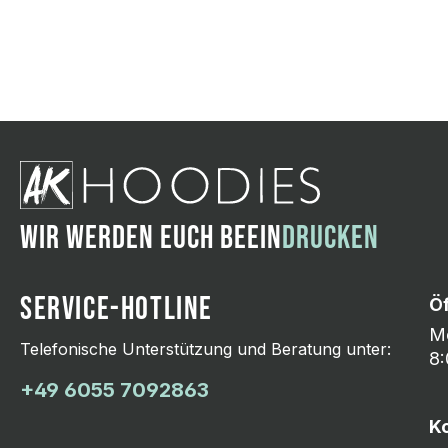
Wir ändern das Moti
Hasselroth und ei
Lieferung erfolgt p
zu reagieren.
WIR WERDEN EUCH BEEIN
DRUCKEN
SERVICE-HOTLINE
Ö
Mo
Telefonische Unterstützung und Beratung unter:
8:
+49 6055 7092863
K