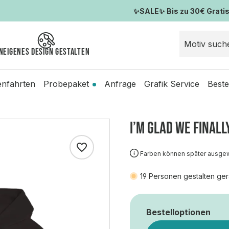
✨SALE✨ Bis zu 30€ Gratis-
n
Eigenes Design gestalten
enfahrten
Probepaket
Anfrage
Grafik Service
Beste
I’M GLAD WE FINALLY
Farben können später ausge
19
Personen gestalten ger
Bestelloptionen