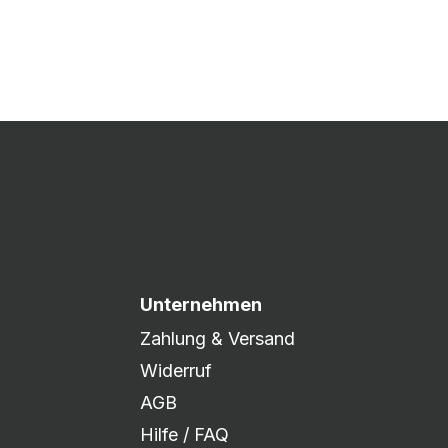
 Druck freigegeben und die
xibel auf eure Wünsche
Unternehmen
Zahlung & Versand
Widerruf
AGB
Hilfe / FAQ