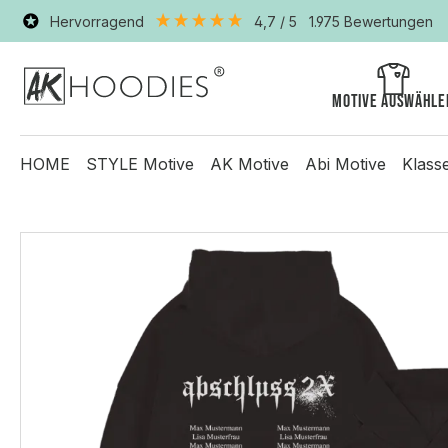
Hervorragend
4,7
/ 5
1.975
Bewertungen
Motive auswähle
HOME
STYLE Motive
AK Motive
Abi Motive
Klass