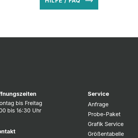
HILFE / FAQ
v so lange ab, bis Ihr zu 100% zufrieden seid. Danach wird es zum
nem umfangreichen Lagerbestand sind wir in der Lage, fle
er DHL oder DPD.
ffnungszeiten
Service
ntag bis Freitag
Anfrage
00 bis 16:30 Uhr
Probe-Paket
Grafik Service
ontakt
Größentabelle