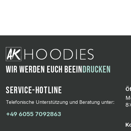
Wir ändern das Moti
Hasselroth und ei
Lieferung erfolgt p
zu reagieren.
WIR WERDEN EUCH BEEIN
DRUCKEN
SERVICE-HOTLINE
Ö
Mo
Telefonische Unterstützung und Beratung unter:
8:
+49 6055 7092863
K