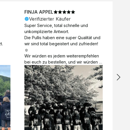
FINJA APPEL
NICO
Verifizierter Käufer
Veri
Super Service, total schnelle und 
Unkomp
unkomplizierte Antwort. 

Motive 
Die Pullis haben eine super Qualität und 
Toll a
t.
wir sind total begeistert und zufrieden! 
Zugabe
☺️

kurzfri
Wir würden es jedem weiterempfehlen 
bei de
bei euch zu bestellen, und wir würden 
auch d
es auch sofort nochmal tun! 

gelöst.
Vielen Dank für alles 😊