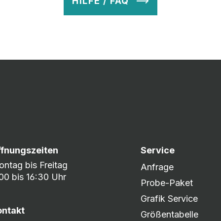
HILFE / FAQ
v so lange ab, bis Ihr zu 100% zufrieden seid. Danach wird es zum
nem umfangreichen Lagerbestand sind wir in der Lage, fle
er DHL oder DPD.
ffnungszeiten
Service
ntag bis Freitag
Anfrage
00 bis 16:30 Uhr
Probe-Paket
Grafik Service
ontakt
Größentabelle