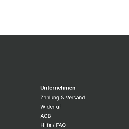
 Druck freigegeben und die
xibel auf eure Wünsche
Unternehmen
Zahlung & Versand
Widerruf
AGB
Hilfe / FAQ