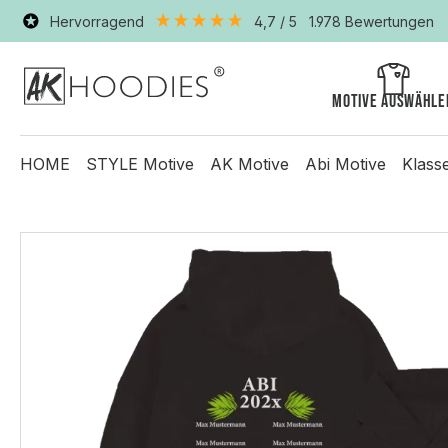
Hervorragend
4,7
/ 5
1.978
Bewertungen
Motive auswähle
HOME
STYLE Motive
AK Motive
Abi Motive
Klass