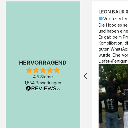
LEON BAUR 
Verifizierte
Die Hoodies seh
und haben eine 
Es gab beim Pr
Komplikation, d
guten WhatsAp
wurde. Eine Vorr
Liefer-/Fertigun
HERVORRAGEND
wäre hilfreich. 
Werktage (inkl
4.8 Sterne
Express-Produkt
1,584 Bewertungen
erfolgte schon 
Fertigstellung 