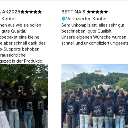
& AK2025
BETTINA S.
r Käufer
Verifizierter Käufer
en aus wie sie sollen 
Sehr unkompliziert, alles sehr gut 
gute Qualität.

beschrieben, gute Qualität.

obepaket eine kleine 
Unsere eigenen Wünsche wurden 
ie aber schnell dank des 
schnell und unkompliziert umgesetz
p-Supports behoben 
aussichtliche 
gszeit in der Produktion 
Die Produktion dauerte 7 
. Samstage und ohne 
ion), die Lieferung 
am Tag nach der 
der Produktion.