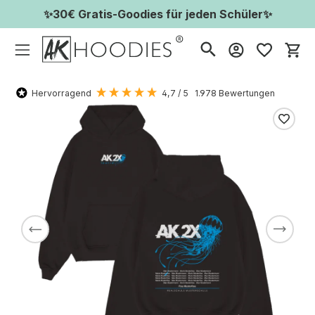
✨30€ Gratis-Goodies für jeden Schüler✨
Wa
Hervorragend
4,7
/ 5
1.978
Bewertungen