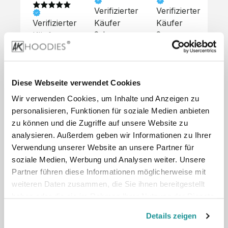
Verifizierter
Verifizierter
Ve
Verifizierter
Käufer
Käufer
Kä
Käufer
Sehr 
Super 
Un
unkompliziert,
Service, 
Die 
 alles sehr 
total 
Bes
Hoodies 
gut 
schnelle 
sc
sehen aus 
beschrieben,
und 
Mot
wie sie 
Diese Webseite verwendet Cookies
 gute 
unkomplizierte
und
sollen und 
Wir verwenden Cookies, um Inhalte und Anzeigen zu
Qualität.

 Antwort. 

Qua
haben 
Unsere 
Die Pullis 
der
personalisieren, Funktionen für soziale Medien anbieten
eine gute 
eigenen 
haben 
Hoo
Qualität.

zu können und die Zugriffe auf unsere Website zu
Wünsche 
eine super 
Tol
Es gab 
analysieren. Außerdem geben wir Informationen zu Ihrer
wurden 
Qualität 
die
beim 
Verwendung unserer Website an unsere Partner für
schnell 
und wir 
za
Probepaket
soziale Medien, Werbung und Analysen weiter. Unsere
und 
sind total 
 eine 
Partner führen diese Informationen möglicherweise mit
unkompliziert
begeistert 
ko
kleine 
weiteren Daten zusammen, die Sie ihnen bereitgestellt
und 
 Z
Komplikation,
umgesetzt.
zufrieden! 
Nic
haben oder die sie im Rahmen Ihrer Nutzung der Dienste
 die aber 
Preisliste
Größentabelle
Sonderpreis
☺️

sc
schnell 
gesammelt haben.
LookBook
Anfrage
Details zeigen
Wir 
die
dank des 
würden es 
kur