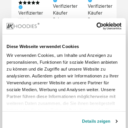
Verifizierter
Verifizierter
Ve
Verifizierter
Käufer
Käufer
Kä
Käufer
Sehr 
Super 
Un
unkompliziert,
Service, 
Die 
 alles sehr 
total 
Bes
Hoodies 
gut 
schnelle 
sc
sehen aus 
beschrieben,
und 
Mot
wie sie 
Diese Webseite verwendet Cookies
 gute 
unkomplizierte
und
sollen und 
Wir verwenden Cookies, um Inhalte und Anzeigen zu
Qualität.

 Antwort. 

Qua
haben 
Unsere 
Die Pullis 
der
personalisieren, Funktionen für soziale Medien anbieten
eine gute 
eigenen 
haben 
Hoo
Qualität.

zu können und die Zugriffe auf unsere Website zu
Wünsche 
eine super 
Tol
Es gab 
analysieren. Außerdem geben wir Informationen zu Ihrer
wurden 
Qualität 
die
beim 
Verwendung unserer Website an unsere Partner für
schnell 
und wir 
za
Probepaket
soziale Medien, Werbung und Analysen weiter. Unsere
und 
sind total 
 eine 
Partner führen diese Informationen möglicherweise mit
unkompliziert
begeistert 
ko
kleine 
weiteren Daten zusammen, die Sie ihnen bereitgestellt
und 
 Z
Komplikation,
umgesetzt.
zufrieden! 
Nic
haben oder die sie im Rahmen Ihrer Nutzung der Dienste
 die aber 
Preisliste
Größentabelle
Sonderpreis
☺️

sc
schnell 
gesammelt haben.
LookBook
Anfrage
Details zeigen
Wir 
die
dank des 
würden es 
kur