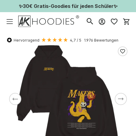
✨30€ Gratis-Goodies für jeden Schüler✨
Wa
Hervorragend
4,7
/ 5
1.976
Bewertungen